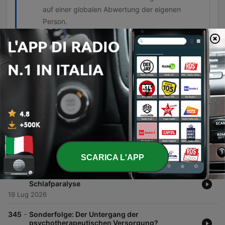
auf einer globalen Abwertung der eigenen
Person.
Episodi
-
348
7 Tipps für mehr Impulskontrolle
In dieser Episode wird das Thema Impulsivität tiefgreifend beleuchtet – von alltäglichen Momenten bis hin zu klinischen Störungsbildern wie Pyromanie oder Kleptomanie. Die Moderatorinnen erläutern die neurobiologischen Mechanismen der Impulskontrolle im präfrontalen Kortex und grenzen Impulse klar von Reflexen, Zwängen und Affekten ab. Zudem werden verschiedene Faktoren diskutiert, welche die Fähigkeit zur Hemmung beeinflussen, darunter Schlaf, Alkohol und die psychische Verfassung. Abschließend werden praktische Strategien wie Stimuluskontrolle, Wenn-Dann-Pläne und konstruktive Verhaltensanalysen vorgestellt, um die Selbstregulation im Alltag zu stärken.
02 Ago 2026
-
347
Selbst nicht krank, trotzdem betroffen - Eure
Fragen als Angehörige
Diese Episode beleuchtet die enorme psychische Belastung für Angehörige von Menschen mit psychischen Erkrankungen wie Schizophrenie, Depressionen oder bipolaren Störungen. Es werden praktische Kommunikationsstrategien wie der LEAP-Ansatz vorgestellt, um trotz fehlender Krankheitseinsicht eine Beziehungsebene zu halten und Krisen sicher zu bewältigen. Zudem thematisiert die Folge die Notwendigkeit von Abgrenzung und Selbstfürsorge, um Schuldgefühle und Überforderung zu vermeiden. Ein besonderer Fokus liegt auf den langfristigen Auswirkungen für Familienmitglieder, der Gefahr der Parentifizierung bei Kindern sowie der entlastenden Bedeutung von Selbsthilfegruppen.
26 Lug 2026
SCARICA L'APP
-
346
Aufgewacht und bewegungsunfähig - Die
Schlafparalyse
19 Lug 2026
-
345
Sonderfolge: Der Untergang der
psychotherapeutischen Versorgung?