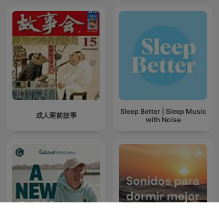
Sleep Better | Sleep Music
成人睡前故事
with Noise