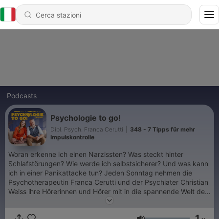
Podcasts
Psychologie to go!
Dipl. Psych. Franca Cerutti
|
348 - 7 Tipps für mehr
Impulskontrolle
Woran erkenne ich einen Narzissten? Was steckt hinter
Schlafstörungen? Wie werde ich selbstsicherer? Und was kann
ich in einer Panikattacke tun? Jeden Sonntag nehmen die
Psychotherapeutin Franca Cerutti und der Psychiater Christian
Weiss ihre Hörerinnen und Hörer mit in die spannende Welt der
Psychologie. Sie greifen auf, was Menschen wirklich bewegt –
Beziehungen, Stress, Eifersucht, Krisen – und verbinden dabei
1