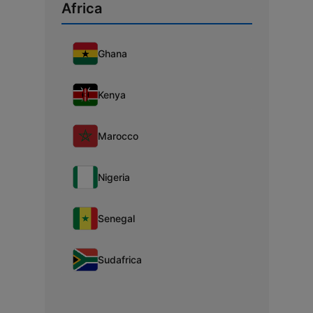
Africa
Ghana
Kenya
Marocco
Nigeria
Senegal
Sudafrica