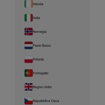
Irlanda
Italia
Norvegia
Paesi Bassi
Polonia
Portogallo
Regno Unito
Repubblica Ceca