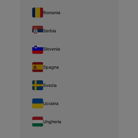
Romania
Serbia
Slovenia
Spagna
Svezia
Ucraina
Ungheria