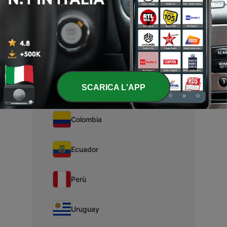
Bolivia
Brasile
SCARICA L'APP
Cile
Colombia
Ecuador
Perù
Uruguay