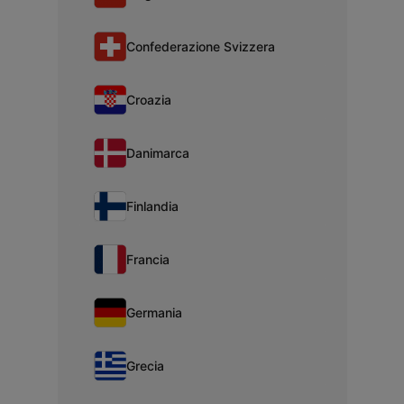
Confederazione Svizzera
Croazia
Danimarca
Finlandia
Francia
Germania
Grecia