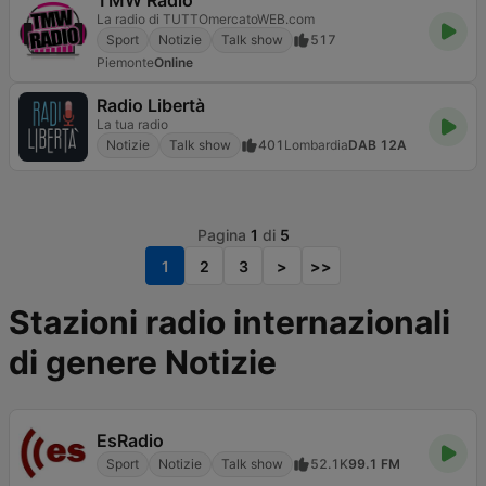
TMW Radio
La radio di TUTTOmercatoWEB.com
Sport
Notizie
Talk show
517
Piemonte
Online
Radio Libertà
La tua radio
Notizie
Talk show
401
Lombardia
DAB 12A
Pagina
1
di
5
1
2
3
>
>>
Stazioni radio internazionali
di genere Notizie
EsRadio
Sport
Notizie
Talk show
52.1K
99.1 FM