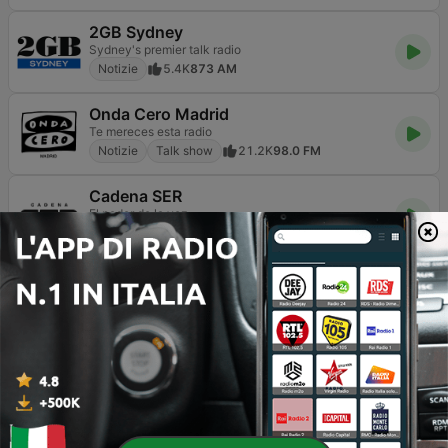
2GB Sydney
Sydney's premier talk radio
Notizie
5.4K
873 AM
Onda Cero Madrid
Te mereces esta radio
Notizie
Talk show
21.2K
98.0 FM
Cadena SER
El poder de la voz
Sport
Notizie
Talk show
47K
105.4 FM
Blu Radio
Notizie
37.5K
89.9 FM
3AW Melbourne
News Talk
Notizie
Talk show
3.3K
693 AM
FOX News Radio