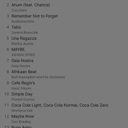
2
Ahum (feat. Chance)
Zucchero
3
Remember Not to Forget
Audiomachine
4
Tabù
Serena Brancale
5
Una Ragazza
Malika Ayane
6
MAYBE.
SIENNA SPIRO
7
Gaia Nostra
Gaia Nostra
8
Afrikaan Beat
Bert Kaempfert and His Orchestra
9
Cafe Regio's
Isaac Hayes
10
Simple Day
Florent Duclos
11
Coca Cola Light, Coca Cola Normal, Coca Cola Zero
Montana Kek
12
Maybe Now
Dan Bradley
13
Buon Anno