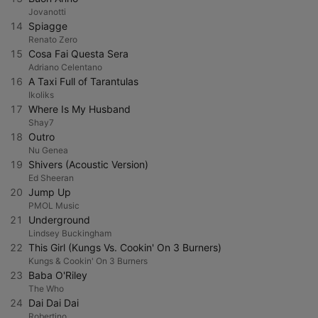
Jovanotti
14
Spiagge
Renato Zero
15
Cosa Fai Questa Sera
Adriano Celentano
16
A Taxi Full of Tarantulas
Ikoliks
17
Where Is My Husband
Shay7
18
Outro
Nu Genea
19
Shivers (Acoustic Version)
Ed Sheeran
20
Jump Up
PMOL Music
21
Underground
Lindsey Buckingham
22
This Girl (Kungs Vs. Cookin' On 3 Burners)
Kungs & Cookin' On 3 Burners
23
Baba O'Riley
The Who
24
Dai Dai Dai
Robertino