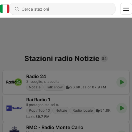
Stazioni radio Notizie
84
Radio 24
Si sceglie, si ascolta
Notizie
Talk show
26.6K
Lazio
107.9 FM
Rai Radio 1
Il protagonista sei tu
Pop / Top 40
Notizie
Radio locale
51.8K
Lazio
89.7 FM
RMC - Radio Monte Carlo