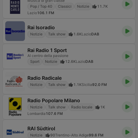
Musica di gran classe
Pop / Top 40
Classici
Notizie
11.7K
Lazio
106.1 FM
Rai Isoradio
Notizie
Talk show
1.6K
Lazio
DAB
Rai Radio 1 Sport
Al centro della passione
Sport
Notizie
12.6K
Lazio
DAB
Radio Radicale
Notizie
Talk show
1.1K
Sicilia
92.0 FM
Radio Popolare Milano
Notizie
Talk show
Radio locale
1K
Lombardia
107.6 FM
RAI Südtirol
Notizie
90
Trentino-Alto Adige
99.6 FM