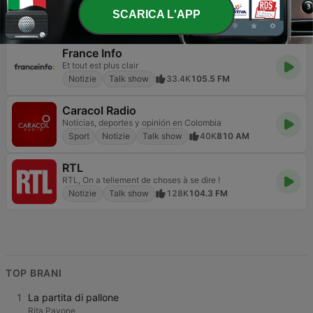
America is listening
SCARICA L'APP
Notizie
Talk show
8.7K
Online
France Info
Et tout est plus clair
Notizie
Talk show
33.4K
105.5 FM
Caracol Radio
Noticias, deportes y opinión en Colombia
Sport
Notizie
Talk show
40K
810 AM
RTL
RTL, On a tellement de choses à se dire !
Notizie
Talk show
128K
104.3 FM
TOP BRANI
1
La partita di pallone
Rita Pavone