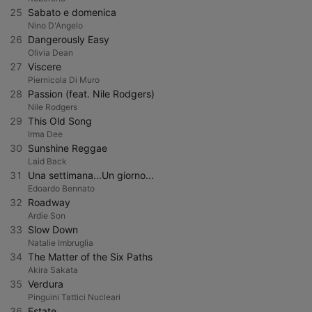
25
Sabato e domenica
Nino D'Angelo
26
Dangerously Easy
Olivia Dean
27
Viscere
Piernicola Di Muro
28
Passion (feat. Nile Rodgers)
Nile Rodgers
29
This Old Song
Irma Dee
30
Sunshine Reggae
Laid Back
31
Una settimana...Un giorno...
Edoardo Bennato
32
Roadway
Ardie Son
33
Slow Down
Natalie Imbruglia
34
The Matter of the Six Paths
Akira Sakata
35
Verdura
Pinguini Tattici Nucleari
36
Estate