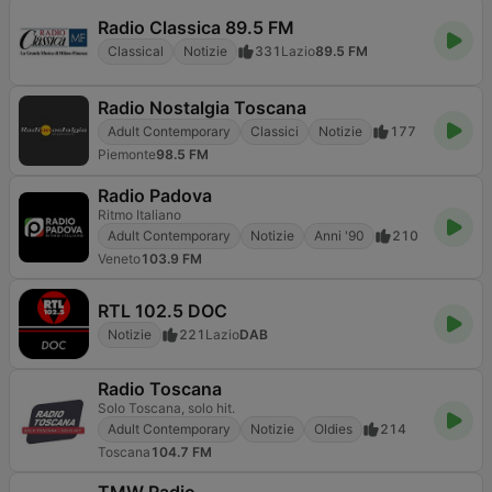
Radio Classica 89.5 FM
Classical
Notizie
331
Lazio
89.5 FM
Radio Nostalgia Toscana
Adult Contemporary
Classici
Notizie
177
Piemonte
98.5 FM
Radio Padova
Ritmo Italiano
Adult Contemporary
Notizie
Anni '90
210
Veneto
103.9 FM
RTL 102.5 DOC
Notizie
221
Lazio
DAB
Radio Toscana
Solo Toscana, solo hit.
Adult Contemporary
Notizie
Oldies
214
Toscana
104.7 FM