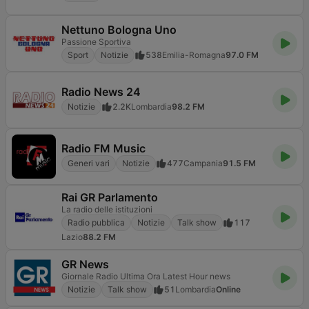
Nettuno Bologna Uno
Passione Sportiva
Sport
Notizie
538
Emilia-Romagna
97.0 FM
Radio News 24
Notizie
2.2K
Lombardia
98.2 FM
Radio FM Music
Generi vari
Notizie
477
Campania
91.5 FM
Rai GR Parlamento
La radio delle istituzioni
Radio pubblica
Notizie
Talk show
117
Lazio
88.2 FM
GR News
Giornale Radio Ultima Ora Latest Hour news
Notizie
Talk show
51
Lombardia
Online