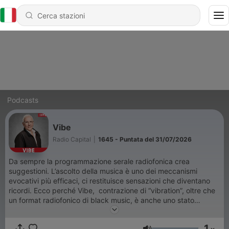
Podcasts
Vibe
Radio Capital
|
1645 - Puntata del 31/07/2026
Da sempre la programmazione serale radiofonica crea
suggestioni. L’ascolto della musica è uno dei meccanismi
evocativi più efficaci, ci restituisce sensazioni che diventano
ricordi. Ecco perché Vibe, contrazione di “vibration”, oltre che
un format radiofonico di black music, è anche uno stato
d’animo. Vibe è un mondo che nasce lontano, fatto di soul e
r&b, arricchito da note jazzy e funky. Uno sguardo al passato
1