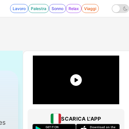
Lavoro
Palestra
Sonno
Relax
Viaggi
|
798 - EP 740: "Kondensada" 
SCARICA L'APP
es