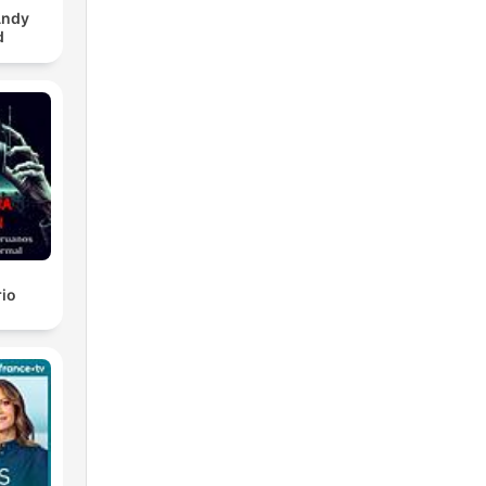
Andy
d
rio