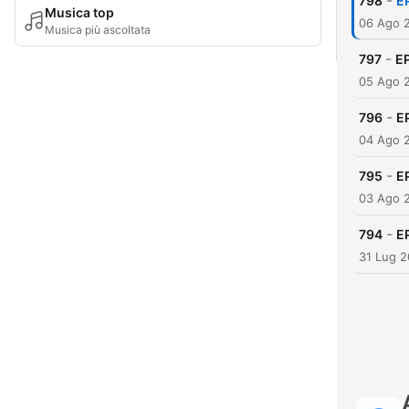
-
798
E
Musica top
06 Ago 
Musica più ascoltata
-
797
EP
05 Ago 
-
796
EP
04 Ago 
-
795
E
03 Ago 
-
794
E
31 Lug 