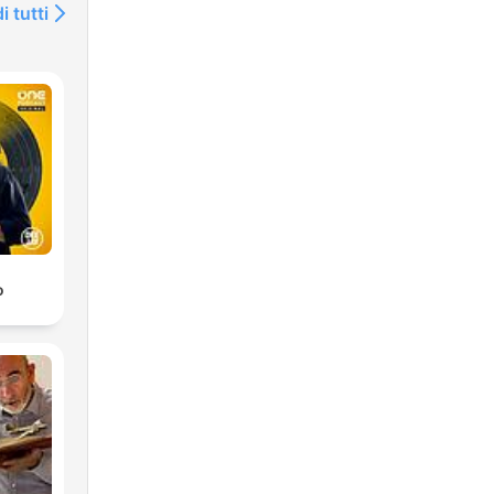
i tutti
o