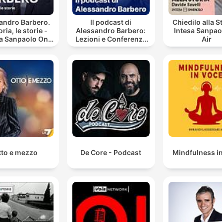
andro Barbero.
Il podcast di
Chiedilo alla S
oria, le storie -
Alessandro Barbero:
Intesa Sanpao
sa Sanpaolo On
Lezioni e Conferenze
Air
Air
di Storia
tto e mezzo
De Core - Podcast
Mindfulness i