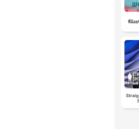
พี่อ้
Straig