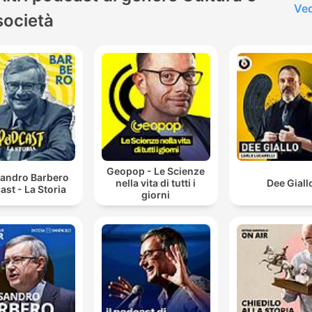
Ved
società
Geopop - Le Scienze
sandro Barbero
nella vita di tutti i
Dee Giall
ast - La Storia
giorni