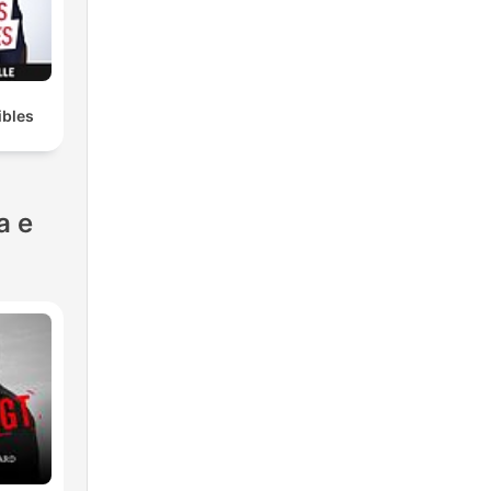
ibles
a e