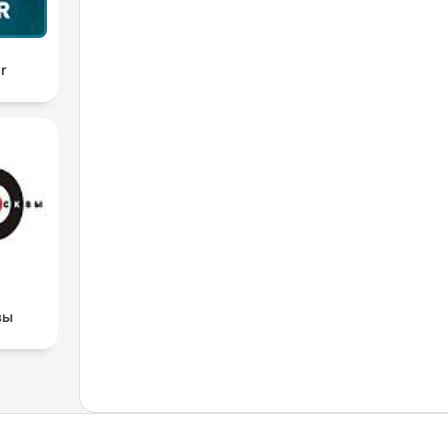
ir
вы