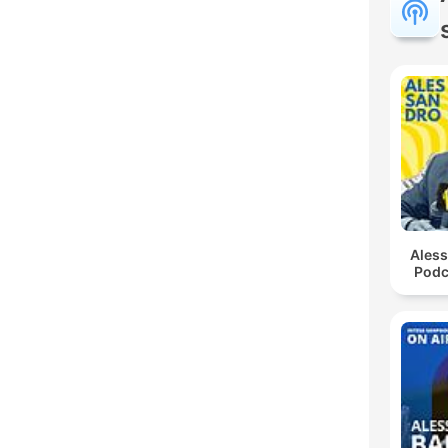
Ales
Podc