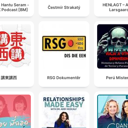
a Hantu Seram -
HENLAGT – 
Čestmír Strakatý
 Podcast [BM]
Larsgaar
講東講西
RSG Dokumentêr
Perú Miste