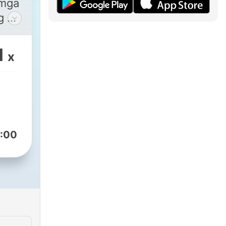
 mga
g at
 of
n to
1
x
e
'
u
in
 of
:00
te-
r
BER