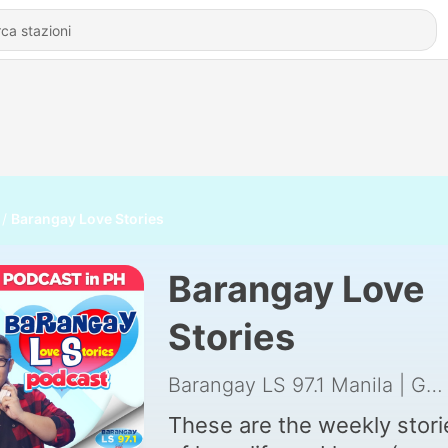
Barangay Love Stories
Barangay Love
Stories
Barangay LS 97.1 Manila | GMA Network Inc.
These are the weekly stori