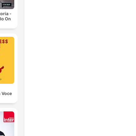
toria -
lo On
n Voce