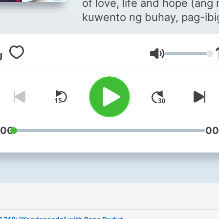
of love, life and hope (ang
kuwento ng buhay, pag-ibi
pag-asa) from the listeners
Barangay LS 97.1 FM. Liste
Volume
Papa Dudut as he reads th
letters of our 'Kabarangays
heartfelt experiences. The
dramatization will bring yo
closer in feeling the joy, pa
and everything in between
:00
00
love & life. Siguradong rela
much ka dito. Thank you fo
making this podcast NUM
1 in the Philippines.
i