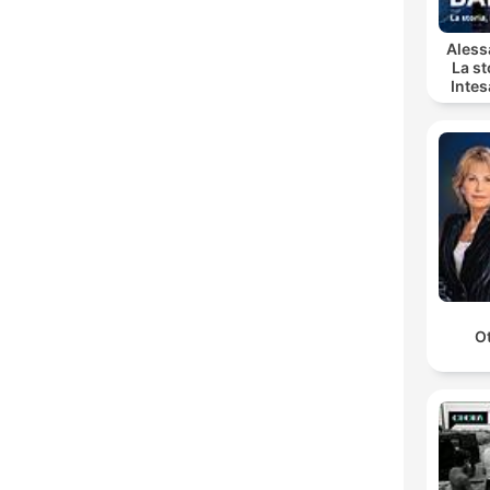
Aless
La st
Inte
O