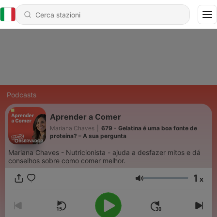
Podcasts
Aprender a Comer
Mariana Chaves
|
679 - Gelatina é uma boa fonte de
proteína? – A sua pergunta
Mariana Chaves - Nutricionista - ajuda a desfazer mitos e dá
conselhos sobre como comer melhor.
1
x
Volume