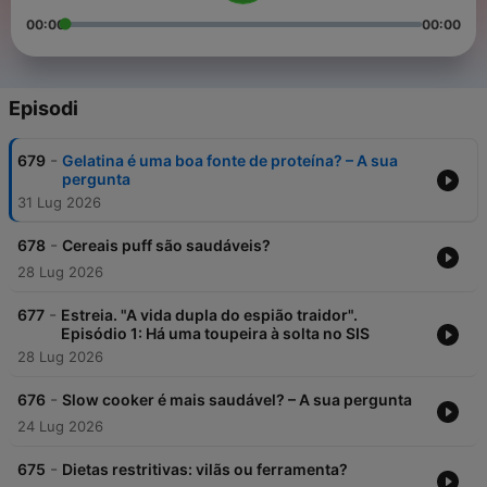
00:00
00:00
Episodi
-
679
Gelatina é uma boa fonte de proteína? – A sua
pergunta
31 Lug 2026
-
678
Cereais puff são saudáveis?
28 Lug 2026
-
677
Estreia. "A vida dupla do espião traidor".
Episódio 1: Há uma toupeira à solta no SIS
28 Lug 2026
-
676
Slow cooker é mais saudável? – A sua pergunta
24 Lug 2026
-
675
Dietas restritivas: vilãs ou ferramenta?