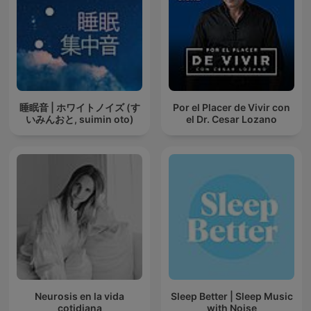
睡眠音 | ホワイトノイズ (す
Por el Placer de Vivir con
いみんおと, suimin oto)
el Dr. Cesar Lozano
Neurosis en la vida
Sleep Better | Sleep Music
cotidiana
with Noise