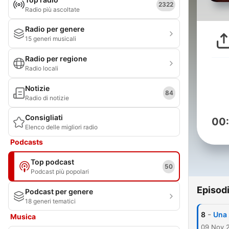
2322
Radio più ascoltate
Radio per genere
15 generi musicali
Radio per regione
Radio locali
Notizie
84
Radio di notizie
Consigliati
00
Elenco delle migliori radio
Podcasts
Top podcast
50
Podcast più popolari
Episod
Podcast per genere
18 generi tematici
-
8
Una 
Musica
09 Nov 