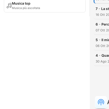
Musica top
Musica più ascoltata
-
7
La s
16 Ott 2
-
6
Perc
07 Ott 2
-
5
Il m
06 Ott 
-
4
Quan
30 Ago 