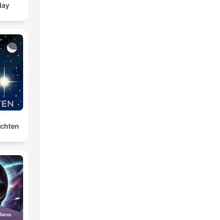
day
ichten