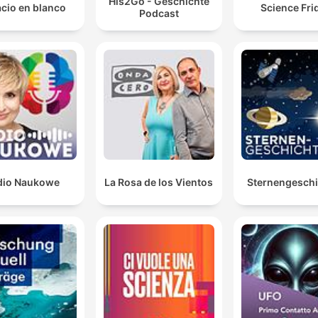
His2Go - Geschichte
cio en blanco
Science Fri
Podcast
dio Naukowe
La Rosa de los Vientos
Sternengesch