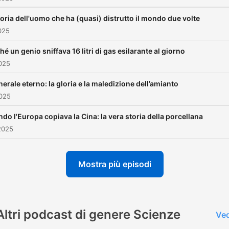
toria dell'uomo che ha (quasi) distrutto il mondo due volte
025
hé un genio sniffava 16 litri di gas esilarante al giorno
025
inerale eterno: la gloria e la maledizione dell’amianto
2025
do l'Europa copiava la Cina: la vera storia della porcellana
2025
Mostra più episodi
Altri podcast di genere Scienze
Ved