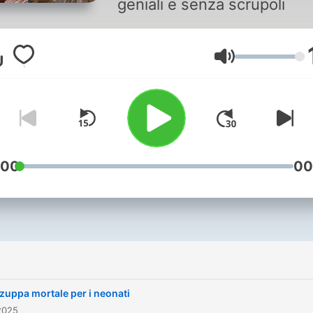
geniali e senza scrupoli
Volume
:00
00
i
zuppa mortale per i neonati
2025