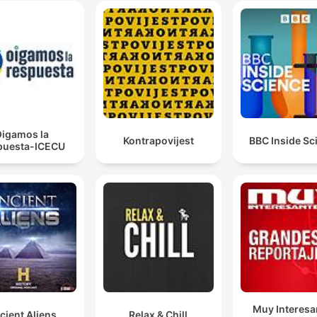
igamos la
Kontrapovijest
BBC Inside Sc
puesta-ICECU
Muy Interesa
cient Aliens
Relax & Chill