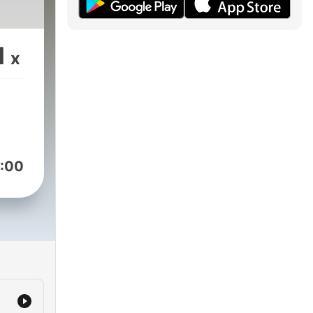
1
x
:00