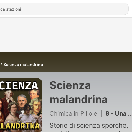
Scienza malandrina
Scienza
malandrina
Chimica in Pillole
|
8 - Una zuppa mortale per i neonati
Storie di scienza sporche,