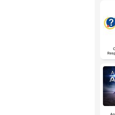
O
Res
An