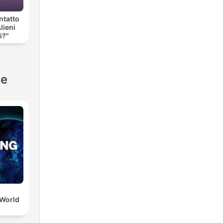
ntatto
Alieni
i?"
ze
 World