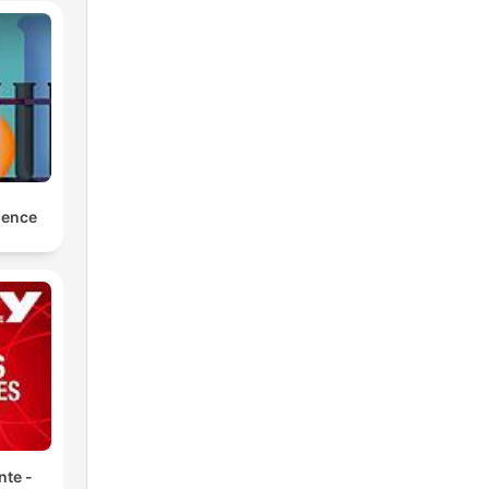
ience
nte -