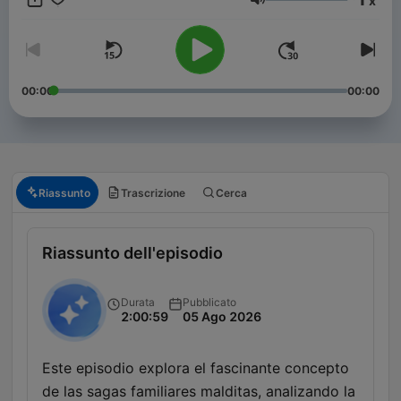
x
exploración espacial y la geopolítica internacional, siempre
Volume
buscando un equilibrio entre el escepticismo y la apertura a lo
desconocido.
00:00
00:00
Riassunto
Trascrizione
Cerca
Riassunto dell'episodio
Durata
Pubblicato
2:00:59
05 Ago 2026
Este episodio explora el fascinante concepto
de las sagas familiares malditas, analizando la