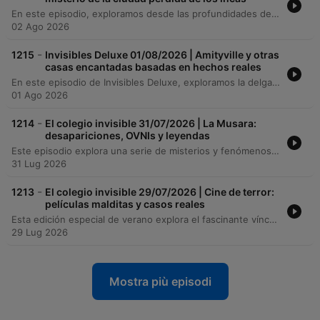
En este episodio, exploramos desde las profundidades de la selva amazónica hasta los misterios urbanos de Europa. Iniciamos con una entrevista al explorador Diego Cortijo sobre sus expediciones en Madre de Dios, la búsqueda del mito de Paititi y hallazgos arqueológicos como los petroglifos de Pusharo. Posteriormente, analizamos la ciencia y el simbolismo de las pesadillas junto al autor Enrique Ramos, abordando desde la parálisis del sueño hasta su presencia en el reino animal. El viaje concluye con el descubrimiento de la 'chincana' en Cusco y un recorrido por los secretos históricos, leyendas religiosas y misterios de Nápoles.
02 Ago 2026
-
1215
Invisibles Deluxe 01/08/2026 | Amityville y otras
casas encantadas basadas en hechos reales
En este episodio de Invisibles Deluxe, exploramos la delgada línea entre la realidad y el mito. Desde el misterio del 'monstruo de las cloacas de Sabadell' hasta las leyendas urbanas que perduran en nuestra memoria, analizamos cómo los hallazgos científicos y las interpretaciones erróneas moldean nuestra percepción del mundo. El viaje continúa a través de las expediciones de Josep María Palau por la Amazonía, revelando descubrimientos arqueológicos y civilizaciones perdidas, para luego transitar entre el terror de las casas malditas en el cine y las fascinantes conexiones entre la música y el fenómeno ovni.
01 Ago 2026
-
1214
El colegio invisible 31/07/2026 | La Musara:
desapariciones, OVNIs y leyendas
Este episodio explora una serie de misterios y fenómenos paranormales que conectan España y Colombia. Desde las leyendas de brujas, dimensiones paralelas y anomalías temporales en el pueblo abandonado de La Musara (Tarragona), hasta casos de desapariciones inexplicables como la del niño pintor de Málaga o encuentros con objetos voladores en Montserrat. La narrativa se traslada al Salto de Tequendama en Colombia, analizando su trágica historia de suicidios, leyendas de sacrificios indígenas y la presencia de presencias espirituales. El recorrido concluye examinando cómo la violencia y el conflicto han moldeado mitos modernos, incluyendo la mitificación de figuras criminales y rituales de supervivencia.
31 Lug 2026
-
1213
El colegio invisible 29/07/2026 | Cine de terror:
películas malditas y casos reales
Esta edición especial de verano explora el fascinante vínculo entre el cine de terror y la realidad, analizando supuestas maldiciones en producciones como 'La profecía' y 'Poltergeist'. El programa recorre fenómenos paranormales, desde el caso de 'The Entity' hasta las investigaciones sobre el polvo zombi en Haití y los misterios de la ufología en la España de los años 70. Asimismo, se profundiza en el folclore y la mitología, abordando el fenómeno de las caras de Belmez, la historia de la familia Perron y las raíces de la licantropía. El episodio concluye analizando las leyendas del hombre lobo en Galicia, explorando desde explicaciones médicas como la hipertricosis hasta el impactante caso criminal de Manuel Blanco Rohena.
29 Lug 2026
Mostra più episodi