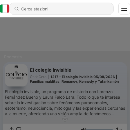
Podcasts
El colegio invisible
OndaCero
|
1217 - El colegio invisible 05/08/2026 |
Familias malditas: Romanov, Kennedy y Tutankamón
El colegio invisible, un programa de misterio con Lorenzo
Fernández Bueno y Laura Falcó Lara. Todo lo que te interesa
sobre la investigación sobre fenómenos paranormales,
esoterismo, neurociencia, mitología y las experiencias cercanas
a la muerte, ofreciendo una visión amplia de fenómenos
misteriosos y poco convencionales. También hablamos de
ciencia, tecnología, religión, arqueología, neurociencia,
1