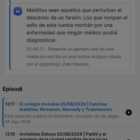
Malditos sean aquellos que perturban el
descanso de un faraón. Los que rompen el
sello de esta tumba morirán por una
enfermedad que ningún médico podrá
diagnosticar.
01:45:11 · Presenta un ejemplo real de una
maldición escrita en una tumba antigua citada
por el egiptólogo Zahi Hawass.
Episodi
-
1217
El colegio invisible 05/08/2026 | Familias
malditas: Romanov, Kennedy y Tutankamón
Este episodio explora el fascinante concepto de las sagas familiares malditas, analizando la trágica historia de los Romanov y la supuesta desgracia vinculada a los huevos Fabergé. A través de un recorrido histórico, se examinan las tragedias que han marcado a dinastías como los Kennedy, los Habsburgo y los Grimaldi, así como leyendas sobre figuras como Rasputín y Bruce Lee. Asimismo, el programa profundiza en el misticismo del antiguo Egipto, abordando el descubrimiento de la tumba de Tutankamón, la leyenda de la maldición de Lord Carnarvon y el simbolismo de los amuletos protectores. El relato concluye desmitificando diversos relatos sobre el mal de ojo y las supuestas maldiciones arqueológicas, señalando cómo la prensa y la cultura popular han transformado hechos históricos en leyendas urbanas.
05 Ago 2026
-
1216
Invisibles Deluxe 02/08/2026 | Paititi y el
misterio de la ciudad perdida de los incas