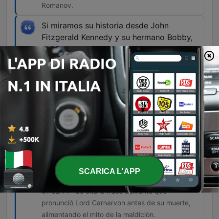
Romanov.
Si miramos su historia desde John
Fitzgerald Kennedy y su hermano Bobby,
que fueron asesinados pasando por
Rosemary Kennedy, que sufrió una
lobotomía, o sus otros cuatro miembros
que murieron en accidentes aéreos, la
verdad es que, tal como afirmaba Ted
Kennedy, parece que una maldición pesa
sobre toda esa familia
00:36:23 · El narrador describe los múltiples
eventos trágicos que han marcado la historia de
la dinastía Kennedy.
SCARICA L'APP
He oído su llamada y le sigo.
01:32:14 · Se cita la frase delirante que
pronunció Lord Carnarvon antes de su muerte,
alimentando el mito de la maldición.