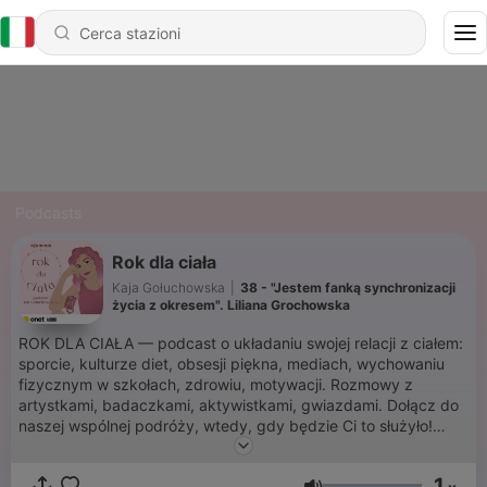
Podcasts
Rok dla ciała
Kaja Gołuchowska
|
38 - "Jestem fanką synchronizacji
życia z okresem". Liliana Grochowska
ROK DLA CIAŁA — podcast o układaniu swojej relacji z ciałem:
sporcie, kulturze diet, obsesji piękna, mediach, wychowaniu
fizycznym w szkołach, zdrowiu, motywacji. Rozmowy z
artystkami, badaczkami, aktywistkami, gwiazdami. Dołącz do
naszej wspólnej podróży, wtedy, gdy będzie Ci to służyło!
Poznaj różne perspektywy, posłuchaj, jak rozprawiamy się z
tematami tabu. 12 odcinków, które (mam nadzieję!) pomogą Ci
1