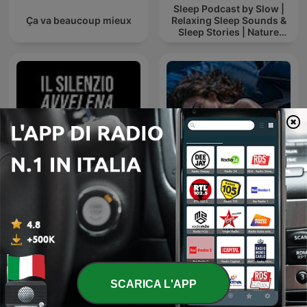
Sleep Podcast by Slow |
Ça va beaucoup mieux
Relaxing Sleep Sounds &
Sleep Stories | Nature
Sound For Sleep | ASMR
Il silenzio avvelena l'anima
Suoni per Dormire
SCARICA L'APP