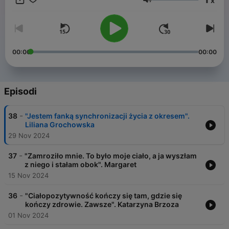
x
w budowaniu satysfakcjonującej relacji z ciałem. Na własnych
Volume
zasadach, gdzie najważniejszą będzie wyrozumiałość.
Zaprasza Kaja Gołuchowska
00:00
00:00
Episodi
-
38
"Jestem fanką synchronizacji życia z okresem".
Liliana Grochowska
29 Nov 2024
-
37
"Zamroziło mnie. To było moje ciało, a ja wyszłam
z niego i stałam obok". Margaret
15 Nov 2024
-
36
"Ciałopozytywność kończy się tam, gdzie się
kończy zdrowie. Zawsze". Katarzyna Brzoza
01 Nov 2024