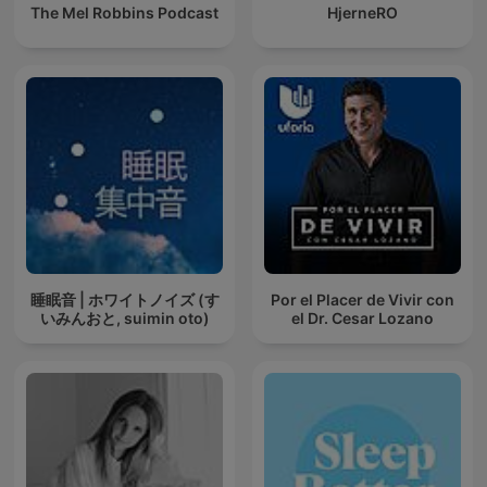
The Mel Robbins Podcast
HjerneRO
睡眠音 | ホワイトノイズ (す
Por el Placer de Vivir con
いみんおと, suimin oto)
el Dr. Cesar Lozano