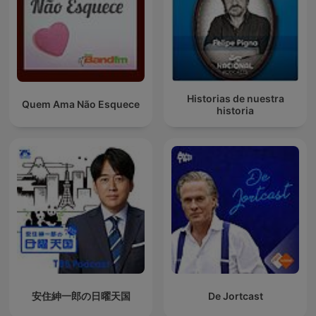
Historias de nuestra
Quem Ama Não Esquece
historia
安住紳一郎の日曜天国
De Jortcast