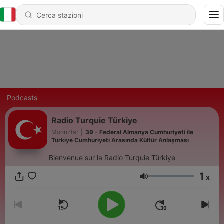
Podcasts
Radio Turquie Türkiye
MoonZtar
|
39 - Federal Almanya Cumhuriyeti ile
Türkiye Cumhuriyeti Arasında Kültür Anlaşması
Bienvenue sur la Radio Turquie Türkiye
1
x
Volume