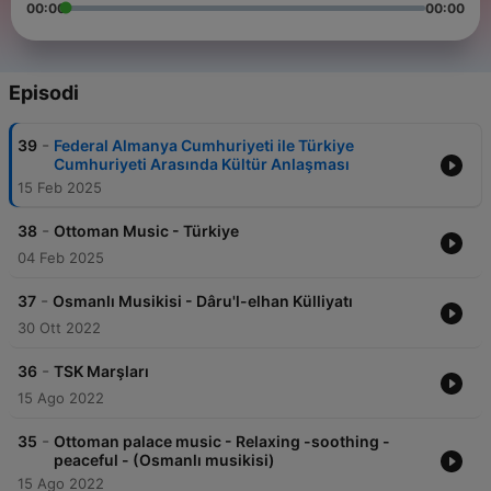
00:00
00:00
Episodi
-
39
Federal Almanya Cumhuriyeti ile Türkiye
Cumhuriyeti Arasında Kültür Anlaşması
15 Feb 2025
-
38
Ottoman Music - Türkiye
04 Feb 2025
-
37
Osmanlı Musikisi - Dâru'l-elhan Külliyatı
30 Ott 2022
-
36
TSK Marşları
15 Ago 2022
-
35
Ottoman palace music - Relaxing -soothing -
peaceful - (Osmanlı musikisi)
15 Ago 2022