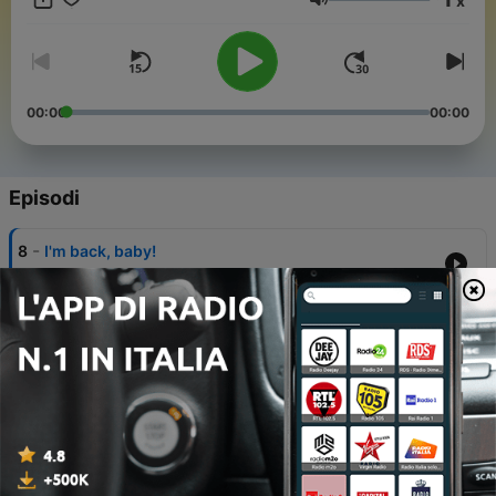
x
@anouksuzanne.
Volume
00:00
00:00
Episodi
-
8
I'm back, baby!
07 Nov 2021
-
7
Vriendschap, journalistiek en WhatsApp dilemma
met Nienke | Afl. 6
17 Mar 2021
-
6
Kebab, bitterballen en stapverhalen met Jolet | Afl.
5
10 Mar 2021
-
5
Ik sport, zoek een baan en heb interieurproblemen |