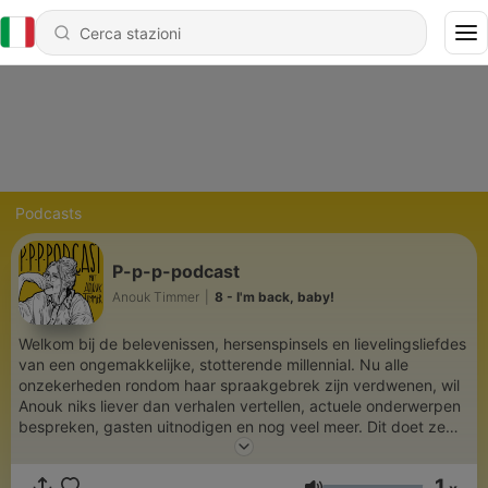
Podcasts
P-p-p-podcast
Anouk Timmer
|
8 - I'm back, baby!
Welkom bij de belevenissen, hersenspinsels en lievelingsliefdes
van een ongemakkelijke, stotterende millennial. Nu alle
onzekerheden rondom haar spraakgebrek zijn verdwenen, wil
Anouk niks liever dan verhalen vertellen, actuele onderwerpen
bespreken, gasten uitnodigen en nog veel meer. Dit doet ze
allemaal vanuit haar kleine studiootje in Groningen. Je kan
Anouk vinden op Instagram: @deppppodcast of
1