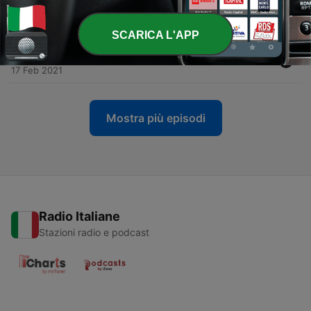
Afl. 3
03 Mar 2021
SCARICA L'APP
-
4
Help, ik word volwassen | Afl. 2
17 Feb 2021
Mostra più episodi
Radio Italiane
Stazioni radio e podcast