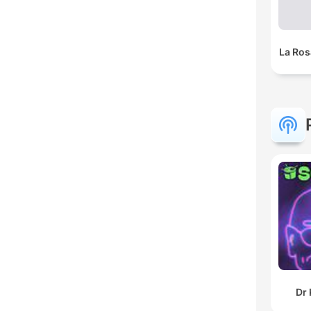
La Ros
Dr 