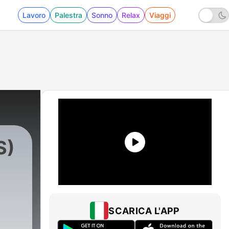
Lavoro
Palestra
Sonno
Relax
Viaggi
S)
antos
|
285 - POLÍTICA | Como se faz um
SCARICA L'APP