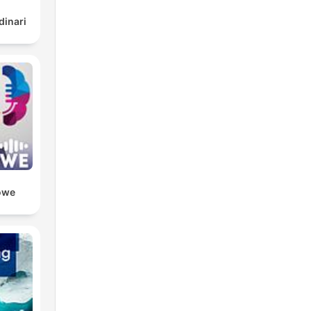
dinari
owe