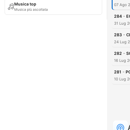
Musica top
07 Ago 
Musica più ascoltata
-
284
E
31 Lug 
-
283
C
24 Lug 
-
282
S
16 Lug 
-
281
P
10 Lug 