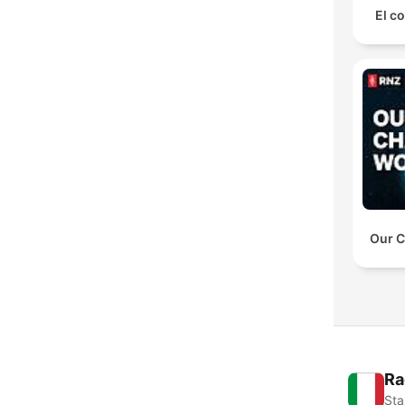
El co
Our C
Ra
Sta