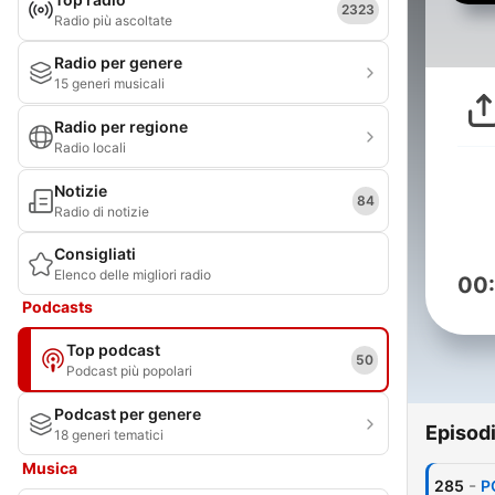
2323
Radio più ascoltate
Radio per genere
15 generi musicali
Radio per regione
Radio locali
Notizie
84
Radio di notizie
Consigliati
Elenco delle migliori radio
00
Podcasts
Top podcast
50
Podcast più popolari
Podcast per genere
Episod
18 generi tematici
Musica
-
285
P