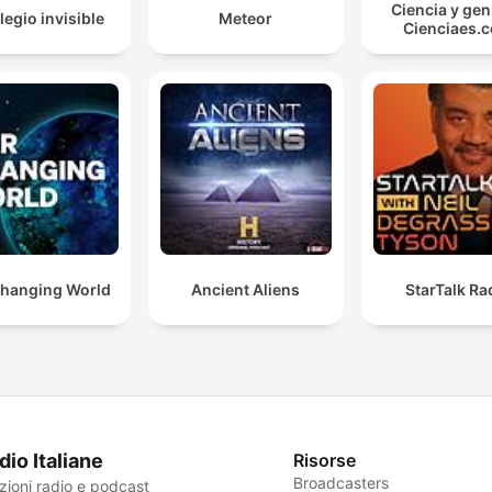
Ciencia y gen
legio invisible
Meteor
Cienciaes.
hanging World
Ancient Aliens
StarTalk Ra
dio Italiane
Risorse
Broadcasters
zioni radio e podcast