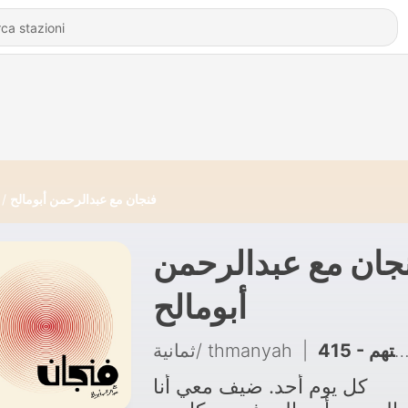
فنجان مع عبدالرحمن أبومالح
جان مع عبدالرحمن
أبومالح
ثمانية/ thmanyah
|
415 - لماذا تخلّى علماء الإسلام عن عروبتهم
كل يوم أحد. ضيف معي أنا