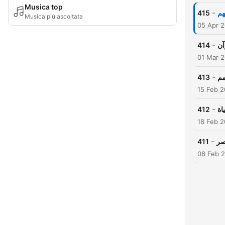
Musica top
-
415
هم
Musica più ascoltata
05 Apr 
-
414
آن
01 Mar 
-
413
مم
15 Feb 
-
412
اة
18 Feb 
-
411
صر
08 Feb 