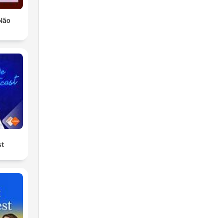
Não
st