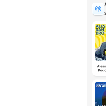
Ales
Podc