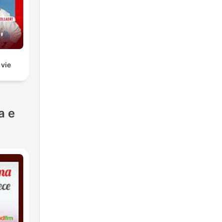
 vie
a e