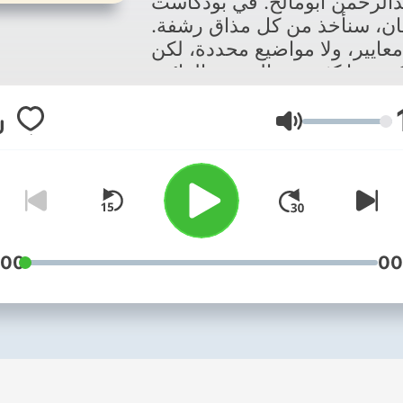
الرحمن أبومالح. في بودكاست
جان، سنأخذ من كل مذاق رشفة
معايير، ولا مواضيع محددة، لكن
Volume
:00
00
i