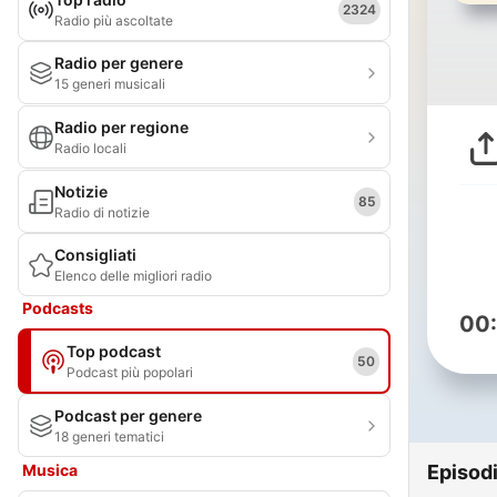
2324
Radio più ascoltate
Radio per genere
15 generi musicali
Radio per regione
Radio locali
Notizie
85
Radio di notizie
Consigliati
Elenco delle migliori radio
Podcasts
00
Top podcast
50
Podcast più popolari
Podcast per genere
18 generi tematici
Musica
Episod