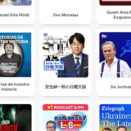
Quem Ama 
vad Gita Hindi
Эхо Москвы
Esquece
rias de nuestra
安住紳一郎の日曜天国
De Jortca
historia