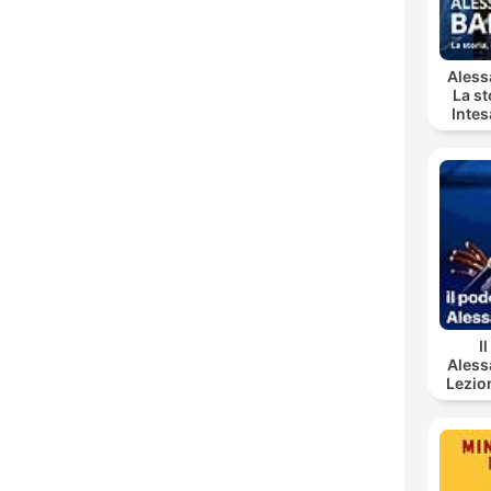
Aless
La st
Inte
I
Aless
Lezio