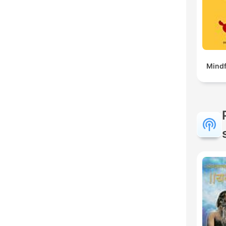
Mindf