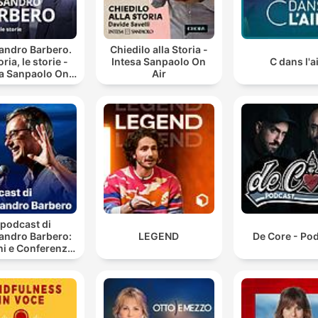
andro Barbero.
Chiedilo alla Storia -
oria, le storie -
Intesa Sanpaolo On
C dans l'a
sa Sanpaolo On
Air
Air
l podcast di
andro Barbero:
LEGEND
De Core - Po
ni e Conferenze
di Storia