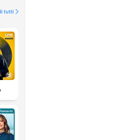
i tutti
o