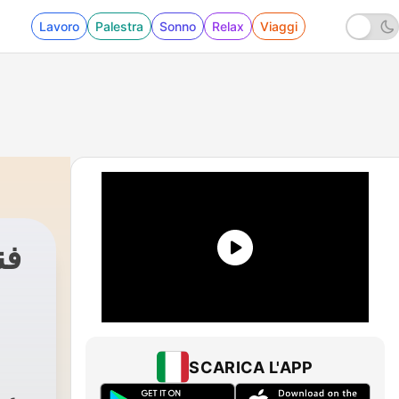
Lavoro
Palestra
Sonno
Relax
Viaggi
فن
SCARICA L'APP