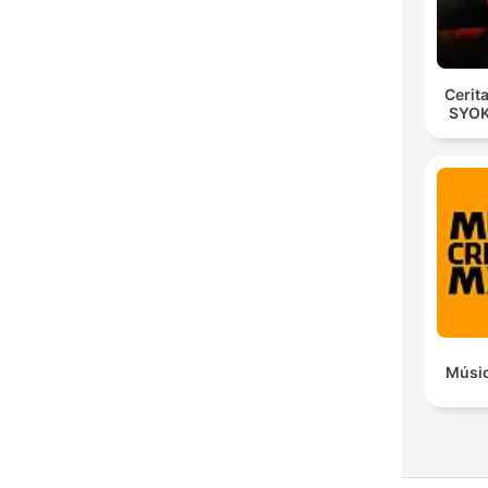
Cerit
SYOK
Músic