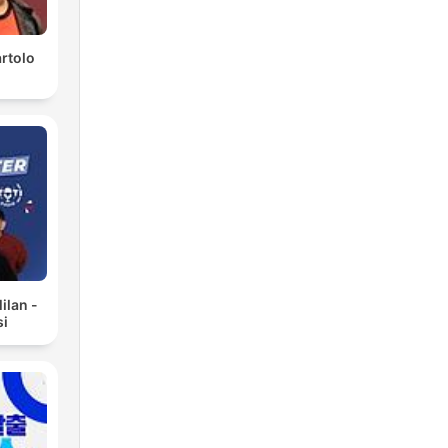
rtolo
ilan -
si