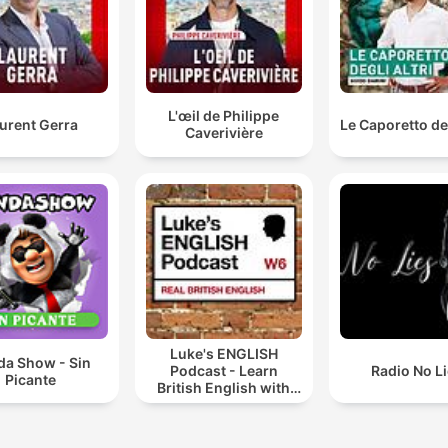
L'œil de Philippe
urent Gerra
Le Caporetto deg
Caverivière
Luke's ENGLISH
da Show - Sin
Podcast - Learn
Radio No L
Picante
British English with
Luke Thompson