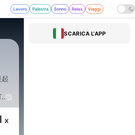
Lavoro
Palestra
Sonno
Relax
Viaggi
SCARICA L'APP
是起
可以
正要
1
x