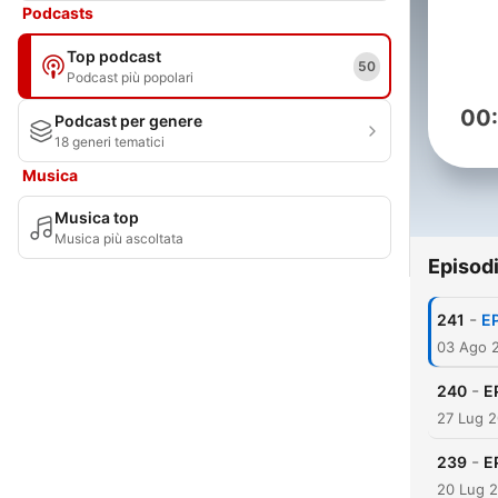
Podcasts
Top podcast
50
Podcast più popolari
00
Podcast per genere
18 generi tematici
Musica
Musica top
Musica più ascoltata
Episod
-
241
E
03 Ago 
-
240
E
27 Lug 
-
239
E
20 Lug 