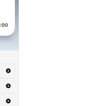
請來
iz
:00
ng