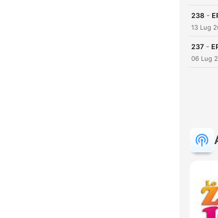
-
238
E
13 Lug 
-
237
E
06 Lug 