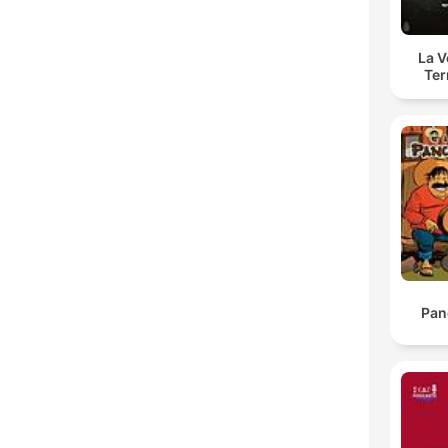
La 
Ter
Pan