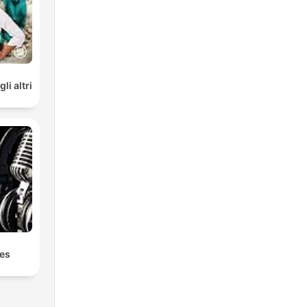
li altri
ies