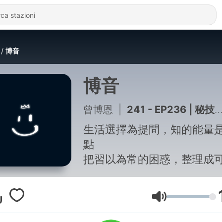
博音
博音
曾博恩
|
241 - EP236 | 秘技揭露：如何用 AI 贏在成功起跑線 ft. 瓦基
生活選擇為提問，知的能量
點
把習以為常的困惑，整理成
理解的思考
從日常出發，一步步走向真
Volume
面對的人生問題