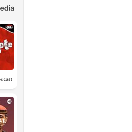
edia
odcast