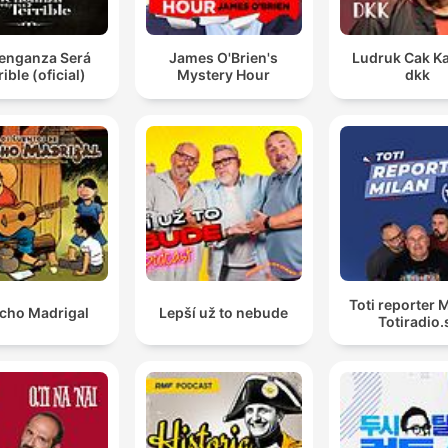
Venganza Será
James O'Brien's
Ludruk Cak Ka
rible (oficial)
Mystery Hour
dkk
Toti reporter M
cho Madrigal
Lepší už to nebude
Totiradio.