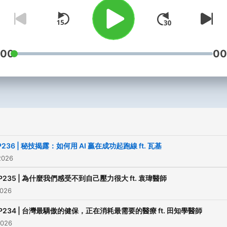
⧉ #薩泰爾娛樂 ⧉
≡ Podcast商業合作、受權
信：business@lumosads.b
:00
00
月城南廣告≡
｜未經同意，請勿轉載｜
Powered by
Firstory Hosti
i
P236 | 秘技揭露：如何用 AI 贏在成功起跑線 ft. 瓦基
2026
P235 | 為什麼我們感受不到自己壓力很大 ft. 袁瑋醫師
2026
P234 | 台灣最驕傲的健保，正在消耗最需要的醫療 ft. 田知學醫師
2026