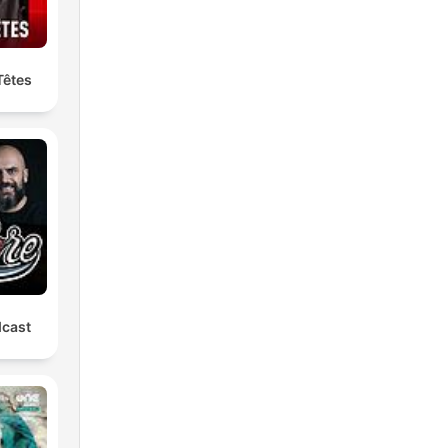
Têtes
dcast