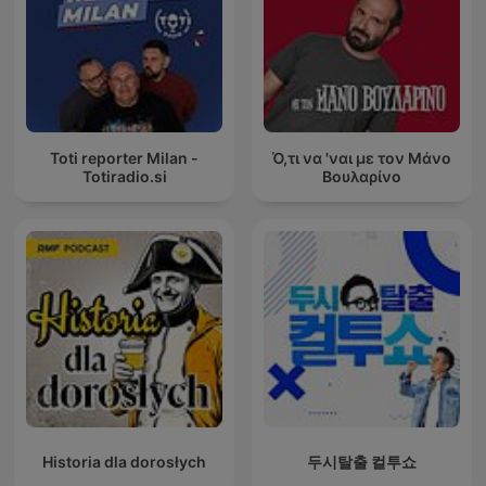
Toti reporter Milan -
Ό,τι να 'ναι με τον Μάνο
Totiradio.si
Βουλαρίνο
Historia dla dorosłych
두시탈출 컬투쇼