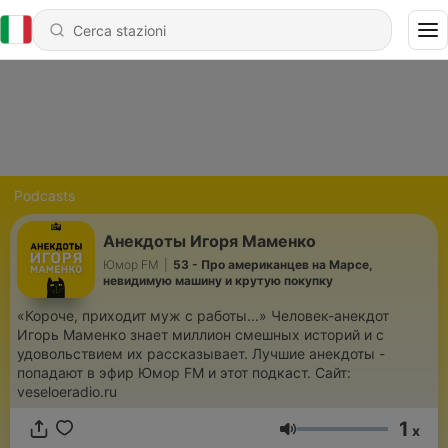
Podcasts
Анекдоты Игоря Маменко
Юмор FM
|
53 - Про американцев на Марсе,
невидимую машину и крутую покупку
«Короче, приходит муж с работы...» Человек-анекдот
Игорь Маменко знает миллион смешных историй и с
удовольствием их рассказывает. Лучшие анекдоты -
попадают в эфир Юмор FM и этот подкаст. Сайт:
veseloeradio.ru
1
x
Volume