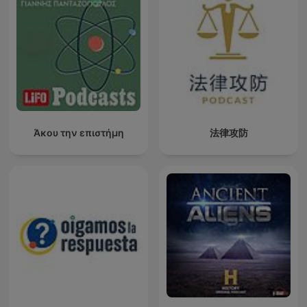
Άκου την επιστήμη
法律攻防