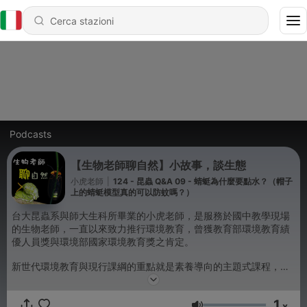
Podcasts
【生物老師聊自然】小故事，談生態
小虎老師
|
124 - 昆蟲 Q&A 09 - 蜻蜓為什麼要點水？（帽子
上的蜻蜓模型真的可以防蚊嗎？）
台大昆蟲系與師大生科所畢業的小虎老師，是服務於國中教學現場
的生物老師，一直以來致力推行環境教育，曾獲教育部環境教育績
優人員獎與環境部國家環境教育獎之肯定。
新世代環境教育與現行課綱的重點就是素養導向的主題式課程，即
重視生活情境脈絡的學習，其實大自然就是最好的生物課本，今天
起就跟著小虎老師，從觀察周遭的環境與生態開始，一起輕鬆學習
1
生物知識！
x