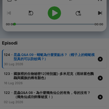
Volume
小虎老師的FB粉絲團：
https://www.facebook.com/profile.php?id=100057753125660
生物老師聊自然YOUTUBE頻道
00:00
00:00
https://youtube.com/channel/UCr5z4R-A0FFJrE6tKGL1OdA?
si=VIP3b8yivrRaxTJD
Powered by
Firstory Hosting
Episodi
-
124
昆蟲 Q&A 09 - 蜻蜓為什麼要點水？（帽子上的蜻蜓模
型真的可以防蚊嗎？）
30 Lug 2026
-
123
國旗裡的生物秘密12[特別篇]-多米尼克（雨林紫色鸚
鵡與國旗的稀有顏色）
16 Lug 2026
-
122
昆蟲Q&A 08 - 為什麼獨角仙公的有角，母的沒有？
（獨角仙成功飼養秘笈！）
02 Lug 2026