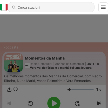
Podcasts
Momentos da Manhã
Rádio Comercial | Manhãs da Comercial
|
4511 - A
Vera vai de férias e a manhã foi uma loucura!!!
Os melhores momentos das Manhãs da Comercial, com Pedro
Ribeiro, Nuno Markl, Vasco Palmeirim e Vera Fernandes.
1
x
Volume