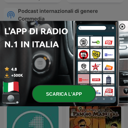
Podcast internazionali di genere
Commedia
James O'Brien's Mystery
Hawi D'Ehre
Hour
SCARICA L'APP