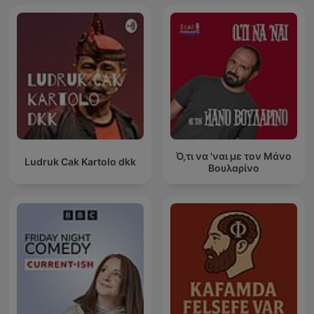
Ό,τι να 'ναι με τον Μάνο
Ludruk Cak Kartolo dkk
Βουλαρίνο