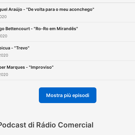
uel Araújo - "De volta para o meu aconchego"
2020
go Bettencourt - "Ro-Ro em Mirandês"
2020
icua - "Trevo"
2020
ber Marques - "Improviso"
2020
Mostra più episodi
Podcast di Rádio Comercial