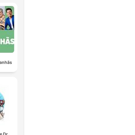
anhãs
e Dr