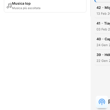
Musica top
-
42
Mig
Musica più ascoltata
13 Feb 
-
41
Tia
03 Feb 
-
40
Cap
24 Gen 
-
39
Hé
22 Gen 