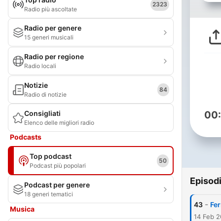
2323
Radio più ascoltate
Radio per genere
15 generi musicali
Radio per regione
Radio locali
Notizie
84
Radio di notizie
Consigliati
00
Elenco delle migliori radio
Podcasts
Top podcast
50
Podcast più popolari
Episod
Podcast per genere
18 generi tematici
-
43
Fer
Musica
14 Feb 