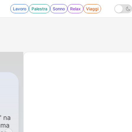
Lavoro
Palestra
Sonno
Relax
Viaggi
" na
uma