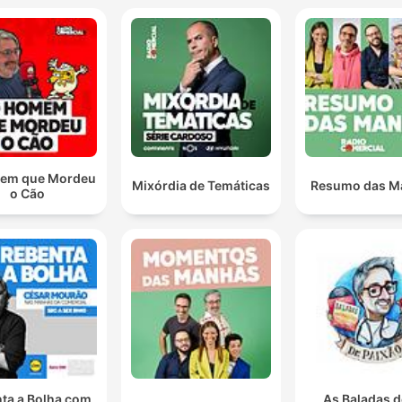
em que Mordeu
Mixórdia de Temáticas
Resumo das M
o Cão
ta a Bolha com
As Baladas d