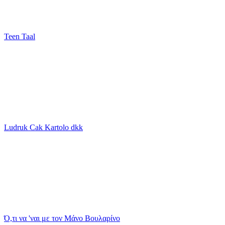
Teen Taal
Ludruk Cak Kartolo dkk
Ό,τι να 'ναι με τον Μάνο Βουλαρίνο