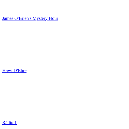
James O'Brien's Mystery Hour
Hawi D'Ehre
Rádió 1