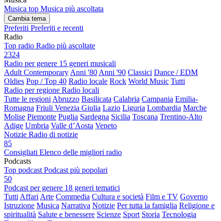
Musica top
Musica più ascoltata
Cambia tema
Preferiti
Preferiti e recenti
Radio
Top radio
Radio più ascoltate
2324
Radio per genere
15 generi musicali
Adult Contemporary
Anni '80
Anni '90
Classici
Dance / EDM
Oldies
Pop / Top 40
Radio locale
Rock
World Music
Tutti
Radio per regione
Radio locali
Tutte le regioni
Abruzzo
Basilicata
Calabria
Campania
Emilia-
Romagna
Friuli Venezia Giulia
Lazio
Liguria
Lombardia
Marche
Molise
Piemonte
Puglia
Sardegna
Sicilia
Toscana
Trentino-Alto
Adige
Umbria
Valle d’Aosta
Veneto
Notizie
Radio di notizie
85
Consigliati
Elenco delle migliori radio
Podcasts
Top podcast
Podcast più popolari
50
Podcast per genere
18 generi tematici
Tutti
Affari
Arte
Commedia
Cultura e società
Film e TV
Governo
Istruzione
Musica
Narrativa
Notizie
Per tutta la famiglia
Religione e
spiritualità
Salute e benessere
Scienze
Sport
Storia
Tecnologia