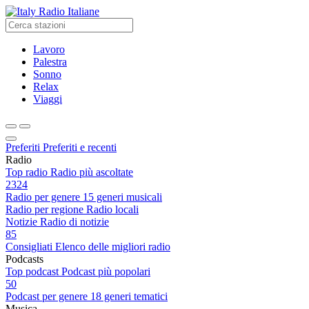
Radio Italiane
Lavoro
Palestra
Sonno
Relax
Viaggi
Preferiti
Preferiti e recenti
Radio
Top radio
Radio più ascoltate
2324
Radio per genere
15 generi musicali
Radio per regione
Radio locali
Notizie
Radio di notizie
85
Consigliati
Elenco delle migliori radio
Podcasts
Top podcast
Podcast più popolari
50
Podcast per genere
18 generi tematici
Musica