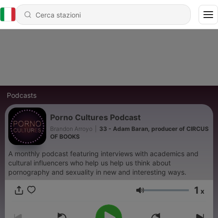
Podcasts
Porno Cultures Podcast
Brandon Arroyo
|
33 - Adam Baran, producer of CIRCUS
OF BOOKS
A monthly podcast featuring interviews with academics and
cultural influencers who help us help us think about
pornography and sexuality in new and interesting ways.
1
x
Volume