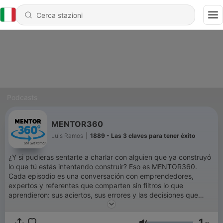
Podcasts
MENTOR360
Luis Ramos
|
1889 - Las 3 claves para tener éxito
¿Y si pudieras sentarte a charlar con alguien que ya construyó
lo que tú estás intentando construir? Eso es MENTOR360.
Cada episodio es una conversación con emprendedores,
expertos y referentes que comparten sin filtros lo que
aprendieron: sus aciertos, sus errores y las decisiones que
cambiaron su rumbo. Aquí no vas a encontrar teoría. Vas a
encontrar experiencia aplicable. Ideas que puedes poner en
1