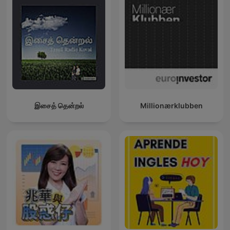
இசைத் தென்றல்
Millionærklubben