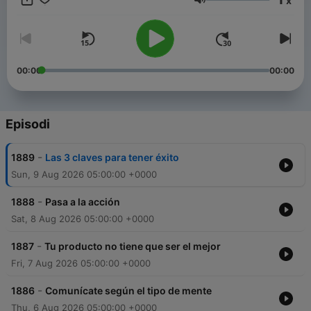
x
práctica esta misma semana en tu proyecto. Si estás
Volume
construyendo algo —o estás a punto de empezar— este es tu
espacio. Dale al play y llévate al menos una idea que te
permita avanzar, que te permita ganar. Un podcast de Luis
Ramos, creador de Libros para Emprendedores.
00:00
00:00
Episodi
-
1889
Las 3 claves para tener éxito
Sun, 9 Aug 2026 05:00:00 +0000
-
1888
Pasa a la acción
Sat, 8 Aug 2026 05:00:00 +0000
-
1887
Tu producto no tiene que ser el mejor
Fri, 7 Aug 2026 05:00:00 +0000
-
1886
Comunícate según el tipo de mente
Thu, 6 Aug 2026 05:00:00 +0000