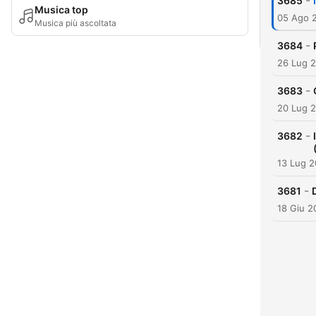
-
3685
Musica top
05 Ago 
Musica più ascoltata
-
3684
26 Lug 
-
3683
20 Lug 
-
3682
13 Lug 
-
3681
18 Giu 2