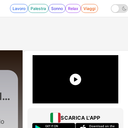
Lavoro
Palestra
Sonno
Relax
Viaggi
l
SCARICA L'APP
lo