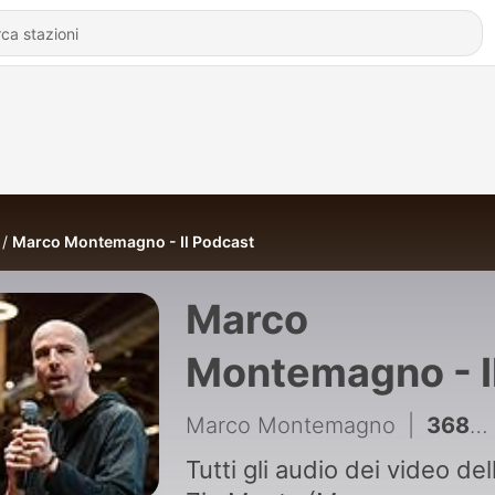
Marco Montemagno - Il Podcast
Marco
Montemagno - I
Podcast
Marco Montemagno
|
3685 - Il modo più facile per creare un agente AI
Tutti gli audio dei video del