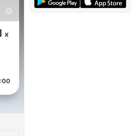
1
x
:00