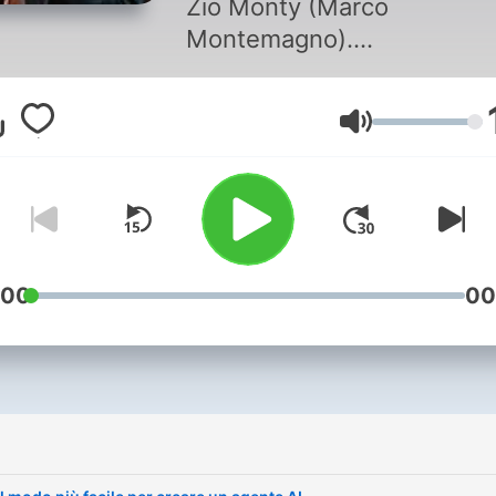
Zio Monty (Marco
Montemagno).
That's it.
Volume
:00
00
i