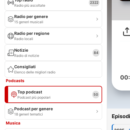
2322
Radio più ascoltate
Radio per genere
15 generi musicali
Radio per regione
Radio locali
Notizie
84
Radio di notizie
Consigliati
Elenco delle migliori radio
00
Podcasts
Top podcast
50
Podcast più popolari
Podcast per genere
18 generi tematici
Episod
Musica