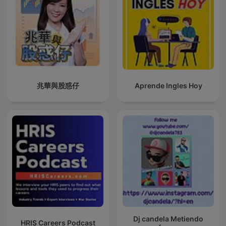
兆華與股惑仔
Aprende Ingles Hoy
Dj candela Metiendo
HRIS Careers Podcast