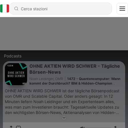
Podcasts
OHNE AKTIEN WIRD SCHWER - Tägliche
Börsen-News
Noah Leidinger, OMR
|
1472 - Quantencomputer: Wann
kommt der Durchbruch? IBM & Hidden-Champion
Toptica (fast 150 Mio. € Umsatz) im OAWS-Deep-Dive
OHNE AKTIEN WIRD SCHWER ist der tägliche Börsenpodcast
von OMR und Scalable Capital. Oder anders gesagt: In 12
Minuten liefern Noah Leidinger und ein Expertenteam alles,
was man zum Investieren braucht: Tagesaktuelle Updates zu
den wichtigsten Börsen-News, Aktienanalysen von Hidden-
Champions oder bekannten Firmen und Insights von den
besten Investoren der Welt. Dazu gibt's viel nützliches Wissen