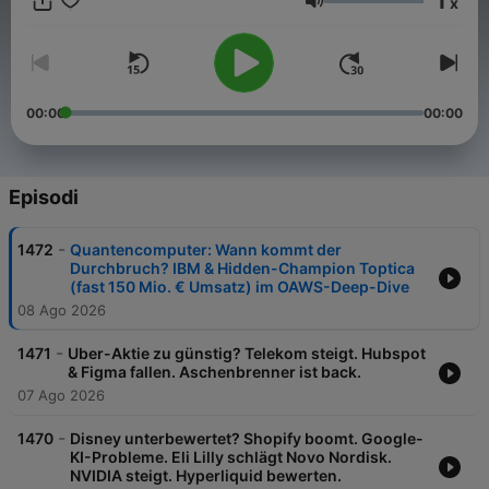
1
x
zum Investieren, Handeln und Sparen. Wer hier nicht zuhört,
Volume
hat Börse nie geliebt.
00:00
00:00
Episodi
-
1472
Quantencomputer: Wann kommt der
Durchbruch? IBM & Hidden-Champion Toptica
(fast 150 Mio. € Umsatz) im OAWS-Deep-Dive
08 Ago 2026
-
1471
Uber-Aktie zu günstig? Telekom steigt. Hubspot
& Figma fallen. Aschenbrenner ist back.
07 Ago 2026
-
1470
Disney unterbewertet? Shopify boomt. Google-
KI-Probleme. Eli Lilly schlägt Novo Nordisk.
NVIDIA steigt. Hyperliquid bewerten.