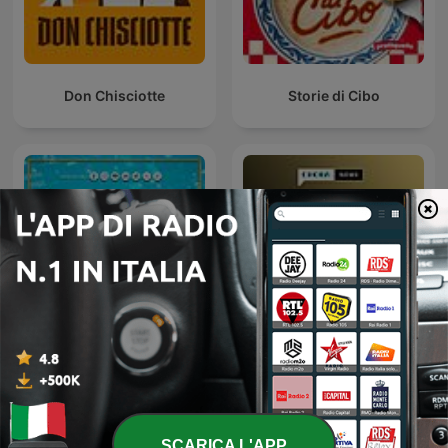
Don Chisciotte
Storie di Cibo
Black Box - La scatola
Tg Economia
nera della finanza
SCARICA L'APP