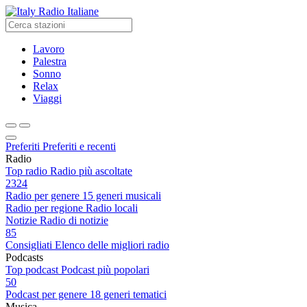
Radio Italiane
Lavoro
Palestra
Sonno
Relax
Viaggi
Preferiti
Preferiti e recenti
Radio
Top radio
Radio più ascoltate
2324
Radio per genere
15 generi musicali
Radio per regione
Radio locali
Notizie
Radio di notizie
85
Consigliati
Elenco delle migliori radio
Podcasts
Top podcast
Podcast più popolari
50
Podcast per genere
18 generi tematici
Musica