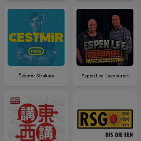
Čestmír Strakatý
Espen Lee Usensurert