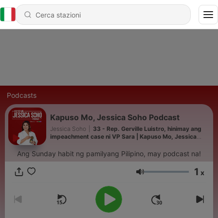
Podcasts
Kapuso Mo, Jessica Soho Podcast
Jessica Soho
|
33 - Rep. Gerville Luistro, hinimay ang
impeachment case ni VP Sara | Kapuso Mo, Jessica
Soho Podcast
Ang Sunday habit ng pamilyang Pilipino, may podcast na!
1
x
Volume