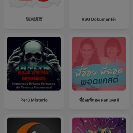
講東講西
RSG Dokumentêr
Perú Misterio
พี่อ้อยพี่ฉอด พอดแคสต์