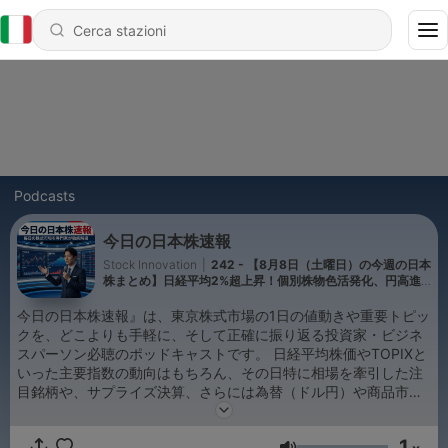
Podcasts
今日の日本株速報
Stock Innovation
|
242 - 【8月8日（土曜日）の今週の日本
株まとめ】日経平均2%超上昇！個別株物色活発化、円高進
行と来週の注目点は？
今日の日本株速報』は、東京株式市場の1日の値動きや重要トピッ
クを、どこよりも手軽に、そして正確に振り返る投資家・ビジネ
スパーソン必聴のポッドキャストです。 日経平均株価やTOPIXと
いった主要指数の動向はもちろん、その日特に相場を牽引した注
目銘柄や、サプライズ決算、さらには為替（ドル円）や商品市場
の最新データまで、マーケットの「今」をコンパクトに凝縮して
お届けします。 🎧 この番組の聴きどころ 今日の相場がサクッと
1