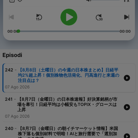
x
わかる：忙しい方でも、帰りの通勤中や夕方のスキマ時間で、1日
Volume
の市場動向を逃さずキャッチアップできます。 注目の個別銘柄を
ピックアップ：大型株から新興のグロース株まで、値動きの大き
かった銘柄や話題のテーマ株（AI・半導体など）を、テクニカル
な節目とともに分かりやすく解説します。 週末には1週間の振り
返りも配信：平日夕方のデイリー版に加え、週末には「1週間の相
00:00
00:00
場のまとめ」も配信。来週の投資戦略を練るための情報整理に最
適です。 幅広い金融データを網羅：日本株だけでなく、為替相場
やWTI原油先物、暗号資産（ビットコイン）などのマクロ指標も
あわせてチェックできます。 日々の資産運用や、経済ニュースの
Episodi
トレンド把握に。あなたの投資ライフをサポートする『今日の日
本株速報』を、ぜひ毎日の情報収集ルーティンに取り入れてみて
-
242
【8月8日（土曜日）の今週の日本株まとめ】日経平
ください。番組のフォローもよろしくお願いします！
均2%超上昇！個別株物色活発化、円高進行と来週の
注目点は？
07 Ago 2026
-
241
【8月7日（金曜日）の日本株速報】好決算銘柄が市
場を牽引！日経平均は小幅安もTOPIX・グロースは
上昇
07 Ago 2026
-
240
【8月7日（金曜日）の朝イチマーケット情報】米国
株下落も個別材料で明暗！AIと旅行需要で「選別加