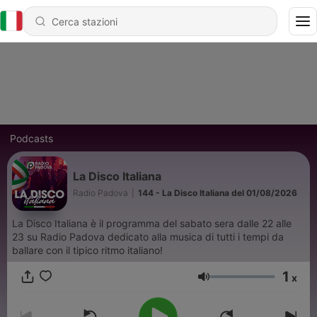
Podcasts
La Disco Italiana
Radio Padova
|
144 - La Disco Italiana del 01/08/2026
La Disco Italiana è il programma del sabato sera dalle 22 alle
23 su Radio Padova dedicato alla musica di tutti i tempi da
ballare con il tipico ritmo italiano!
1
x
Volume