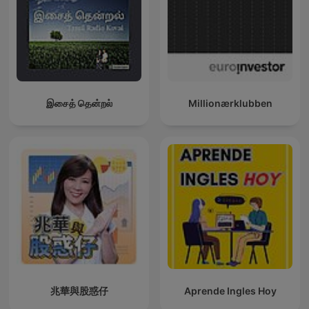
இசைத் தென்றல்
Millionærklubben
兆華與股惑仔
Aprende Ingles Hoy