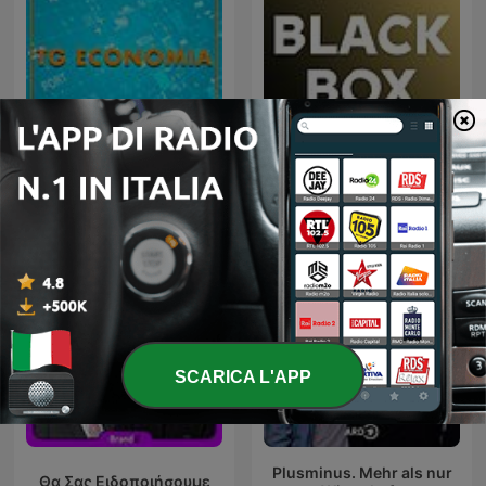
Black Box - La scatola
Tg Economia
nera della finanza
SCARICA L'APP
Plusminus. Mehr als nur
Θα Σας Ειδοποιήσουμε