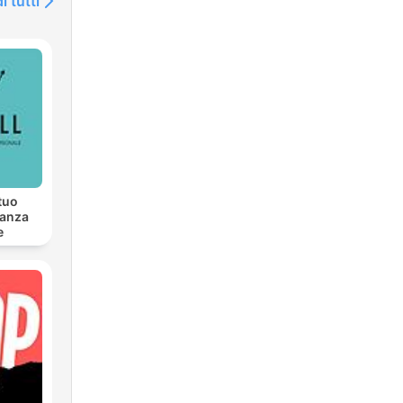
i tutti
ag
sem
 tuo
nanza
e
tfolio/sevenone-