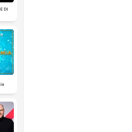
E DI
ia