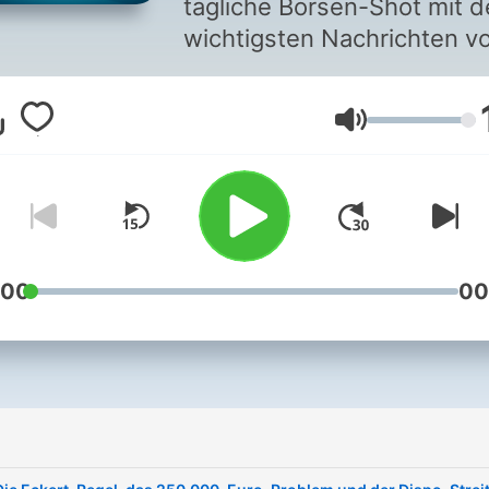
tägliche Börsen-Shot mit 
wichtigsten Nachrichten v
den Finanzmärkten. Unser
Team aus Wirtschafts- un
Volume
Finanzjournalisten bespric
aktuelle Aktien, Fonds, ET
und gibt wertvolle Tipps fü
eine erfolgreiche Geldanla
In jeder Folge neue Finanz
Nachrichten und wertvolle
:00
00
Informationen rund um die
Börse und den Aktienmarkt
für erfahrene Anleger und
Neueinsteiger. Mit dem
i
Börsen-Podcast „Alles auf
Aktien“ immer up-to-date.