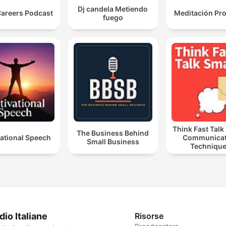
Dj candela Metiendo
Careers Podcast
Meditación Pr
fuego
Think Fast Talk
The Business Behind
ational Speech
Communicat
Small Business
Techniqu
dio Italiane
Risorse