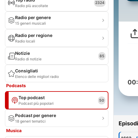
2324
Radio più ascoltate
Radio per genere
15 generi musicali
Radio per regione
Radio locali
Notizie
85
Radio di notizie
Consigliati
Elenco delle migliori radio
00
Podcasts
Top podcast
50
Podcast più popolari
Podcast per genere
18 generi tematici
Episod
Musica