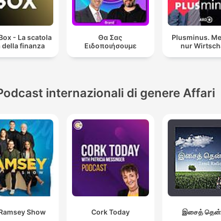
Box - La scatola
Θα Σας
Plusminus. Me
 della finanza
Ειδοποιήσουμε
nur Wirtsch
Podcast internazionali di genere Affari
 Ramsey Show
Cork Today
இசைத் தென்