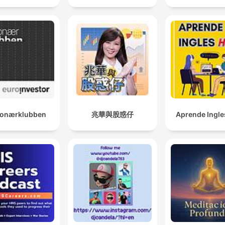
lionærklubben
兆華與股惑仔
Aprende Ingle