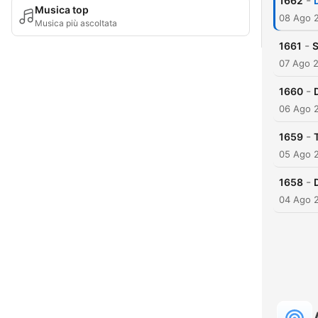
-
1662
Musica top
08 Ago 
Musica più ascoltata
-
1661
S
07 Ago 
-
1660
06 Ago 
-
1659
05 Ago 
-
1658
04 Ago 