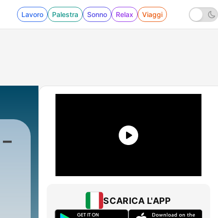
Lavoro
Palestra
Sonno
Relax
Viaggi
 –
SCARICA L'APP