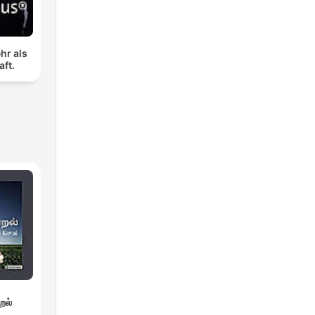
hr als
aft.
றல்