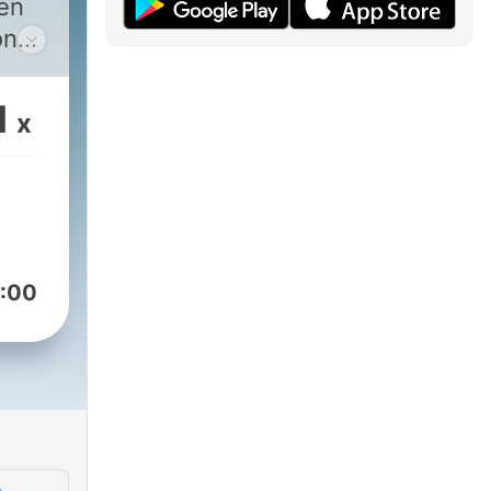
den
on
d
1
x
ht
Fs
r
ge.
-
:00
 –