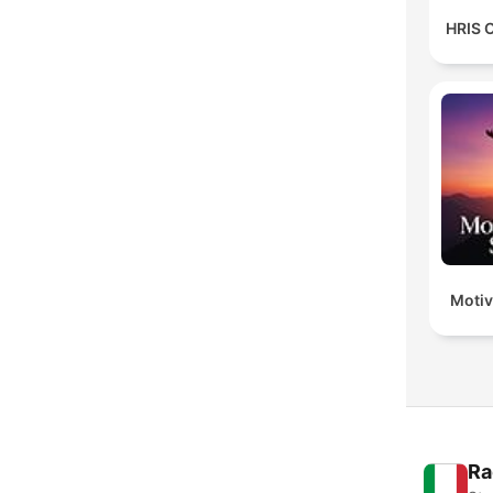
HRIS 
Motiv
Ra