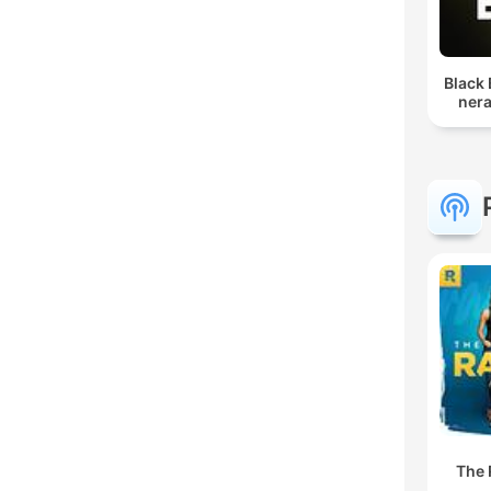
Black 
nera
The