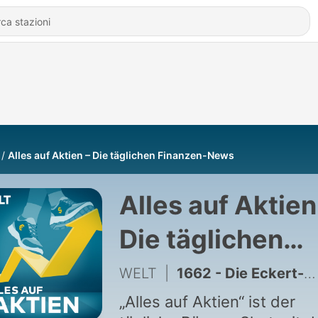
Alles auf Aktien – Die täglichen Finanzen-News
Alles auf Aktien
Die täglichen
Finanzen-News
WELT
|
1662 - Die Eckert-Regel, das 250.000-Euro-Problem und der Dispo-Streit
„Alles auf Aktien“ ist der