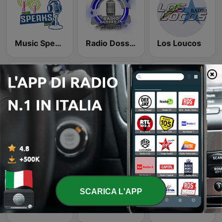
Music Speaks Radio
Radio Dossier 24
Los Loucos
Radio Giampy
Radio Festival - United Music
Radio 24 - GR 24 Ultima edizione
SCARICA L'APP
Radio 24 - Borse in diretta
RAI Radio 3 - Radio3Mondo
WEBRADIOLINK