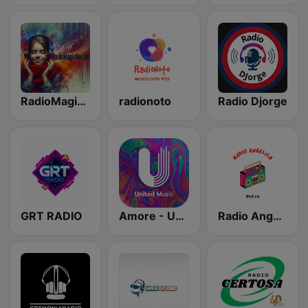
RadioMagicSound
radionoto
Radio Djorge
GRT RADIO
Amore - United Music
Radio Angelica 91.9 Fm