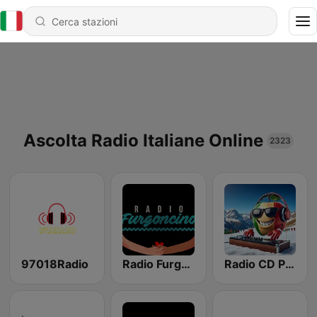
Ascolta Radio Italiane Online
2323
97018Radio
Radio Furgoncino
Radio CD Play