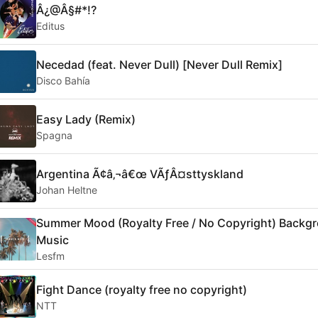
Â¿@Â§#*!?
Editus
Necedad (feat. Never Dull) [Never Dull Remix]
Disco Bahía
Easy Lady (Remix)
Spagna
Argentina Ã¢â‚¬â€œ VÃƒÂ¤sttyskland
Johan Heltne
Summer Mood (Royalty Free / No Copyright) Backg
Music
Lesfm
Fight Dance (royalty free no copyright)
NTT