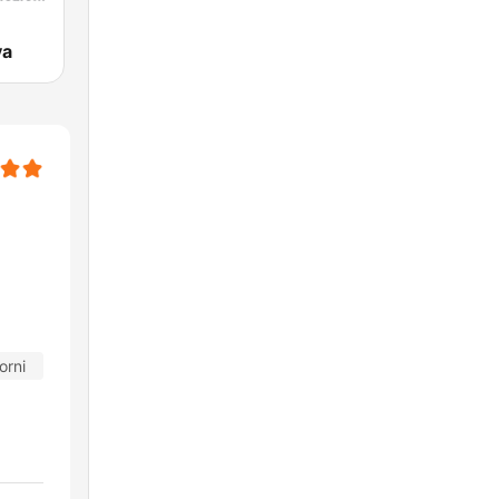
va
orni