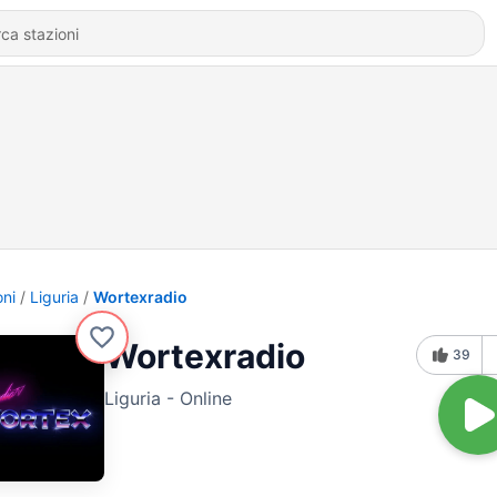
oni
Liguria
Wortexradio
Wortexradio
39
Liguria - Online