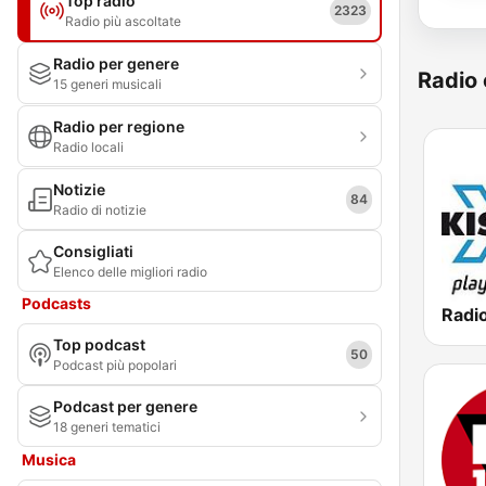
Top radio
2323
Radio più ascoltate
Radio per genere
Radio 
15 generi musicali
Radio per regione
Radio locali
Notizie
84
Radio di notizie
Consigliati
Elenco delle migliori radio
Podcasts
Radio
Top podcast
50
Podcast più popolari
Podcast per genere
18 generi tematici
Musica