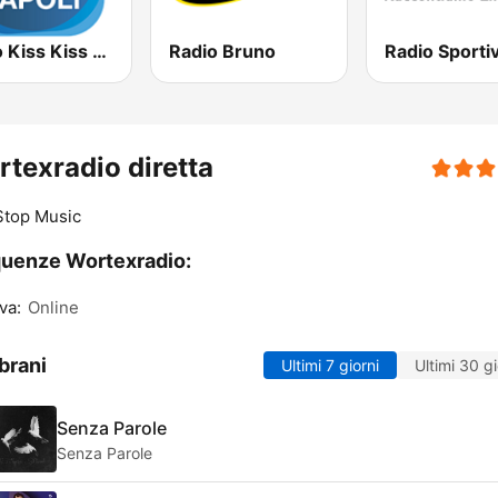
Radio Kiss Kiss Napoli
Radio Bruno
Radio Sporti
texradio diretta
Stop Music
uenze Wortexradio:
va:
Online
brani
Ultimi 7 giorni
Ultimi 30 gi
Senza Parole
Senza Parole