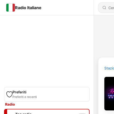
Radio Italiane
Stazi
Preferiti
Preferiti e recenti
Radio