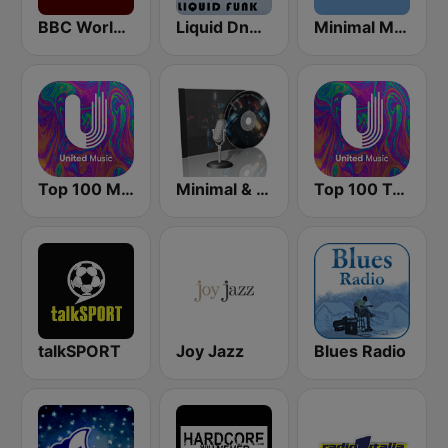
BBC World Service
Liquid DnB Station
Minimal Mix Radio
Top 100 Minimal - United Music
Minimal & Deep-tech on MixLive.ie
Top 100 Tech House - United Music
talkSPORT
Joy Jazz
Blues Radio