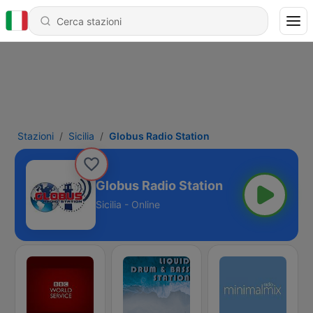
Stazioni
Sicilia
Globus Radio Station
Globus Radio Station
Sicilia - Online