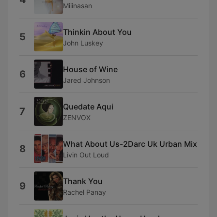
Miiinasan
Thinkin About You
5
John Luskey
House of Wine
6
Jared Johnson
Quedate Aqui
7
ZENVOX
What About Us-2Darc Uk Urban Mix
8
Livin Out Loud
Thank You
9
Rachel Panay