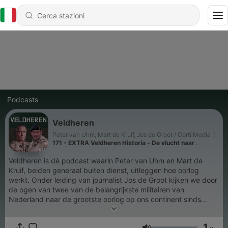
Podcasts
Veldheren
Peter van Uhm, Mart de Kruif, Jos de Groot / Corti Media
|
171 - EXTRA Veldheren Historia - De vlucht naar
Varennes: hoe een Franse koning nét niet ontsnapte
Veldheren is dé podcast waarin Peter van Uhm en Mart de
Kruif, beiden generaal buiten dienst, uitleggen hoe oorlog
werkt. Onder leiding van journalist Jos de Groot kijken we door
de ogen van twee van de belangrijkste militairen van
Nederland naar de grootste oorlog op ons continent sinds
1945. Luister je graag naar Veldheren? Kom dan ook vooral
naar onze theatertour. Verwacht een militair college van Peter
1