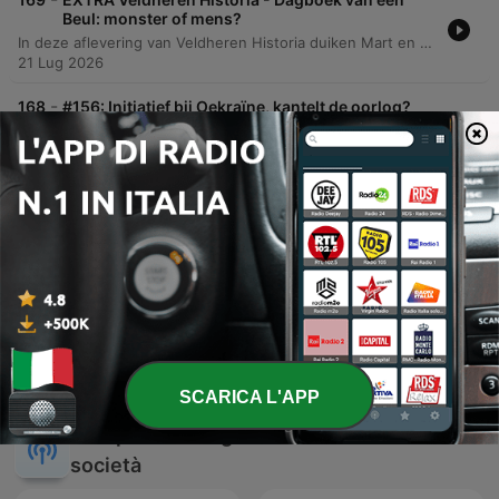
Beul: monster of mens?
In deze aflevering van Veldheren Historia duiken Mart en Tom in de meest gruwelijke aspecten van historische straffen en executies. De podcast belicht hoe figuren zoals Frans II spectaculaire 'special effects' gebruikten tijdens publieke executies om het publiek te vermaken, inclusief het gebruik van buskruit. Daarnaast worden specifieke historische misdaden besproken, variërend van brute overvallen en brandstichting tot geweld tegen minderjarigen, en de bijbehorende meedogenloze sancties zoals het radbraken en de brandstapel.
21 Lug 2026
-
168
#156: Initiatief bij Oekraïne, kantelt de oorlog?
In deze aflevering bespreken de gasten persoonlijke anekdotes over diplomatieke geschenken voordat ze dieper ingaan op de militaire situatie in Oekraïne. De discussie analyseert de huidige status quo aan het front, waarbij de Russische opmars vertraagt en de oorlog transformeert in een technologische uitputtingsslag. Daarnaast wordt de onvoorspelbare Russische strategie en de mogelijke escalatie tegen de NAVO-oostflank geanalyseerd, inclusief de rol van China bij het voorkomen van nucleaire escalatie. De aflevering behandelt tevens geopolitieke spanningen in het Midden-Oosten, de impact van Trump op de NAVO en de noodzaak van Europees leiderschap.
15 Lug 2026
-
167
#155: De NAVO-top: blijven de Amerikanen aan
boord?
In deze aflevering analyseren de gasten de NAVO-top in Ankara en de kritiek op de Nederlandse inlichtingendiensten die de Russische invasie van Oekraïne onjuist inschatten. De discussie behandelt de huidige uitputtingsoorlog in Oekraïne, de strategische noodzaak van luchtverdediging en de impact van aanvallen op de Krim en Russische logistieke lijnen. Daarnaast wordt de geopolitieke spanning in het Midden-Oosten besproken, inclusief de situatie in Gaza en de Westbank. Tot slot wordt de focus gelegd op de Europese defensie-uitgaven, de uitdagingen rondom de rol van de Verenigde Staten onder Trump en de lessen uit de nieuwe Nederlandse defensienota wat betreft innovatie en maatschappelijke weerbaarheid.
08 Lug 2026
Mostra più episodi
SCARICA L'APP
Vedi tutti
Altri podcast di genere Cultura e
società