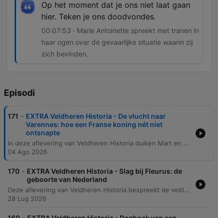
Op het moment dat je ons niet laat gaan
hier. Teken je ons doodvondes.
00:07:53 · Marie Antoinette spreekt met tranen in
haar ogen over de gevaarlijke situatie waarin zij
zich bevinden.
Episodi
-
171
EXTRA Veldheren Historia - De vlucht naar
Varennes: hoe een Franse koning nét niet
ontsnapte
In deze aflevering van Veldheren Historia duiken Mart en Tom in een dramatisch moment uit de Franse geschiedenis: de vlucht van koning Lodewijk XVI en Marie Antoinette. Het verhaal volgt de stalmeester Drouet, die het koninklijk paar herkent in een koets en besluit hen te volgen naar het dorp Varennes. De spanning stijgt wanneer de koninklijke familie vastloopt in het dorp door een gebrek aan verse paarden. Ondanks de waarschuwingen van Drouet en de onrust in de lokale herberg, lijken de papieren aanvankelijk in orde. De aflevering beschrijft de emotionele confrontatie tussen de vluchtende vorsten en de lokale bevolking, eindigend met een tragisch besef dat hun toekomst definitief is veranderd.
04 Ago 2026
-
170
EXTRA Veldheren Historia - Slag bij Fleurus: de
geboorte van Nederland
Deze aflevering van Veldheren Historia bespreekt de veldslag bij Fleurus en de enorme historische impact ervan. De discussie focust op hoe de Franse overwinning leidde tot de val van de Oostenrijkse Nederlanden, de transformatie van de Nederlandse Republiek naar een koninkrijk en het einde van de Terreur in Frankrijk. Daarnaast wordt de eerste inzet van luchtballonnen als militaire technologie besproken. Hoewel de effectiviteit destijds beperkt was door communicatieproblemen, wordt de veldslag gezien als de geboorte van de derde dimensie in oorlogsvoering: de luchtmacht.
28 Lug 2026
-
169
EXTRA Veldheren Historia - Dagboek van een