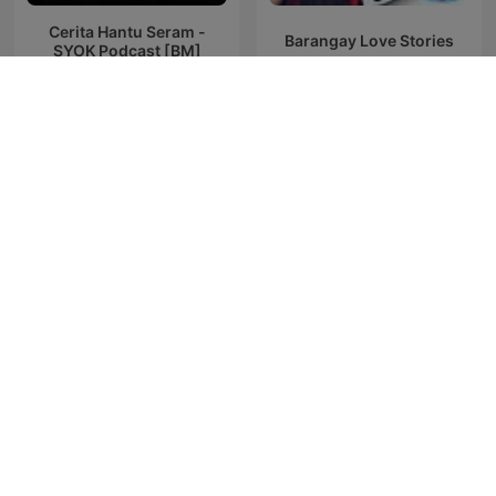
Cerita Hantu Seram -
Barangay Love Stories
SYOK Podcast [BM]
Ukraine: The Latest
Música Cristiana Mx