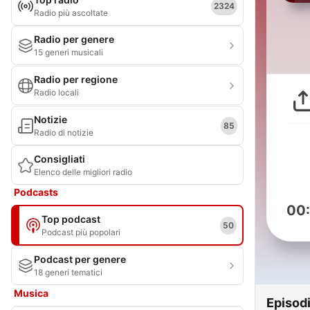
2324
Radio più ascoltate
Radio per genere
15 generi musicali
Radio per regione
Radio locali
Notizie
85
Radio di notizie
Consigliati
Elenco delle migliori radio
Podcasts
00
Top podcast
50
Podcast più popolari
Podcast per genere
18 generi tematici
Musica
Episod