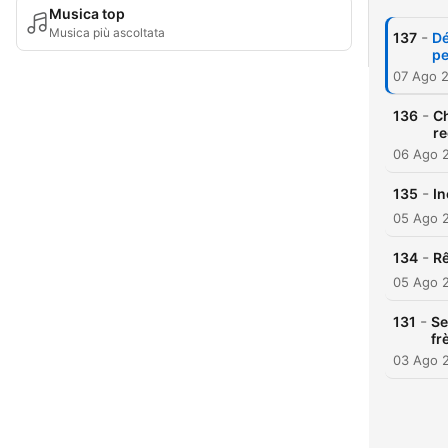
Musica top
Musica più ascoltata
-
137
Dé
pe
07 Ago 
-
136
Ch
re
06 Ago 
-
135
In
05 Ago 
-
134
Rê
05 Ago 
-
131
Se
fr
03 Ago 