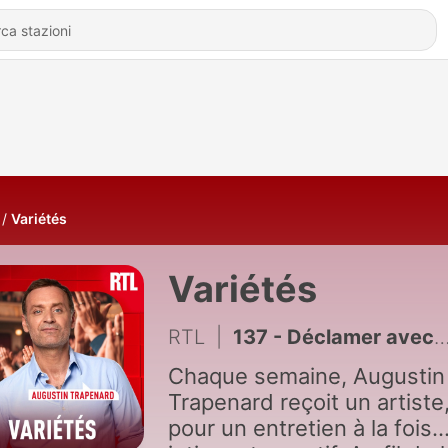
Variétés
Variétés
RTL
|
137 - Déclamer avec Fabrice Luchini : "Quelque soit ton état dépressif, tu ne peux pas ne pas jouir sur scène"
Chaque semaine, Augustin
Trapenard reçoit un artiste,
pour un entretien à la fois