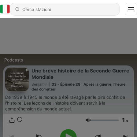
Podcasts
Une brève histoire de la Seconde Guerre
Mondiale
Benjamin
|
33 - Épisode 28 : Après la guerre, l’heure
des comptes
De 1939 à 1945 le monde a été ravagé par le pire conflit de
l'histoire. Les leçons de l'histoire doivent servir à la
compréhension du monde actuel.
1
x
Volume