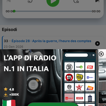
00:00
00:00
Episodi
-
33
Épisode 28 : Après la guerre, l’heure des comptes
23 Gen 2026
-
32
Episode 27 : Du projet Manhattan à la capitulation
du Japon, la fin de la Seconde Guerre Mondiale
27 Gen 2025
-
31
Épisode 26 : La lente agonie du Japon.
10 Dic 2023
-
30
Épisode 25 : La fin du Troisième Reich.
26 Lug 2023
-
29
Épisode 24 : La dernière offensive de Hitler à