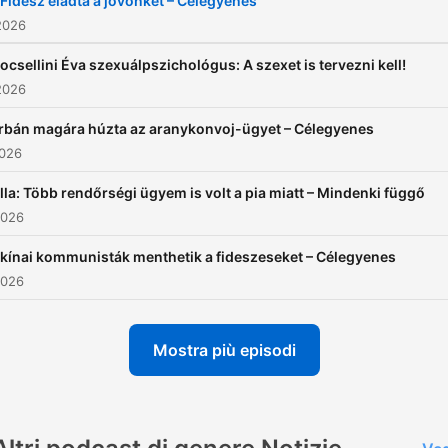
 Fidesz eladta a jövőnket – Célegyenes
2026
ocsellini Éva szexuálpszichológus: A szexet is tervezni kell!
2026
rbán magára húzta az aranykonvoj-ügyet – Célegyenes
2026
illa: Több rendőrségi ügyem is volt a pia miatt – Mindenki függő
2026
 kínai kommunisták menthetik a fideszeseket – Célegyenes
2026
Mostra più episodi