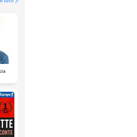
i tutti
cia