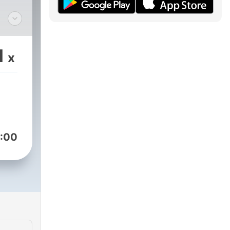
1
x
:00