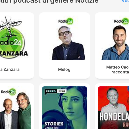
Altri podcast di genere Notizie
Ved
Matteo Cac
La Zanzara
Melog
racconta