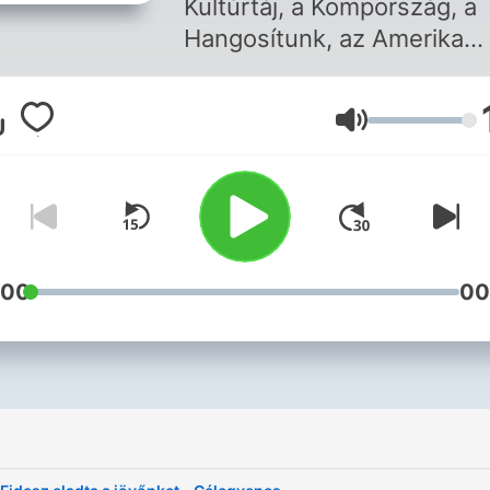
Kultúrtáj, a Kompország, a
Hangosítunk, az Amerika
választ, az Elnöki ügy és a
Reptér
Volume
:00
00
i