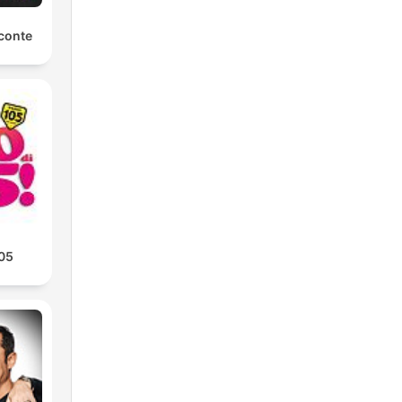
conte
105