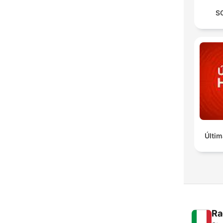
S
Últim
Ra