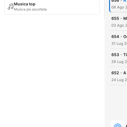
-
656
A
Musica top
06 Ago 
Musica più ascoltata
-
655
M
03 Ago 
-
654
O
31 Lug 
-
653
T
29 Lug 
-
652
A
24 Lug 