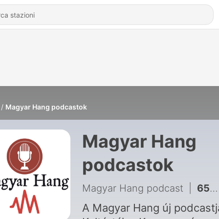
Magyar Hang podcastok
Magyar Hang
podcastok
Magyar Hang podcast
|
656 - A Fidesz eladta a jövőnket – Célegyenes
A Magyar Hang új podcastja