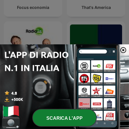
Focus economia
That's America
Uno, nessuno, 100Milan
Tg La7
SCARICA L'APP