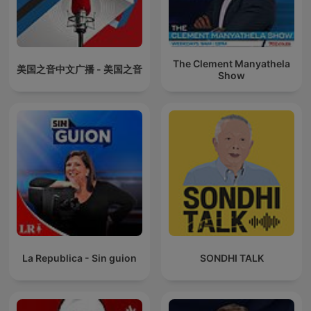
The Clement Manyathela
美国之音中文广播 - 美国之音
Show
La Republica - Sin guion
SONDHI TALK