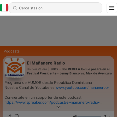
Podcasts
El Mañanero Radio
Bolivar Valera
|
9912 - Boli REVELA lo que pasará en el
Festival Presidente - Jenny Blanco vs. Max de Aventura
Programa de HUMOR desde Republica Dominicana
Nuestro Canal de Youtube es
www.youtube.com/mananerotv
Conviértete en un supporter de este podcast:
https://www.spreaker.com/podcast/el-mananero-radio-
-3086101/support
.
1