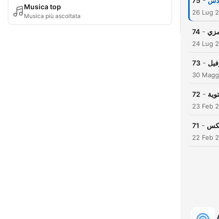
-
75
ندس
Musica top
26 Lug 
Musica più ascoltata
-
74
مزي
24 Lug 
-
73
فيل
30 Magg
-
72
وية
23 Feb 
-
71
سكس
22 Feb 