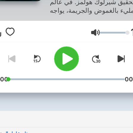
تحقيق شيرلوك هولمز. في عالم
ليء بالغموض والجريمة، يواجه
ز تحديات لا حصر لها. من خلال
سه الحادة وعقله النير، يكشف
Volume
هولمز عن أسرار مخفية وألغاز
دة. انضم إلى هولمز وواطسن
ي مغامراتهم المثيرة، واستمتع
بمتابعة التحقيقات المذهلة التي
خذك إلى عوالم غامضة ومليئة
بالمفاجآت.
:00
00
i