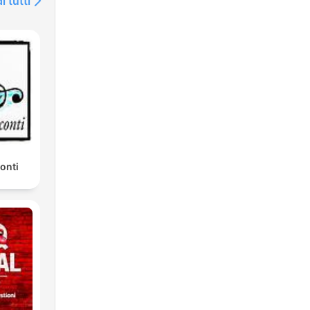
i tutti
onti