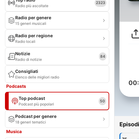
2323
Radio più ascoltate
Radio per genere
15 generi musicali
Radio per regione
Radio locali
Notizie
84
Radio di notizie
Consigliati
Elenco delle migliori radio
00
Podcasts
Top podcast
50
Podcast più popolari
Podcast per genere
18 generi tematici
Episod
Musica