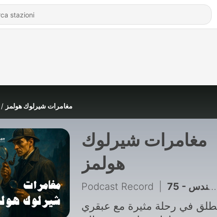
مغامرات شيرلوك هولمز
مغامرات شيرلوك
هولمز
Podcast Record
|
75 - مغامرة إبهام المهندس
طلق في رحلة مثيرة مع عبقري