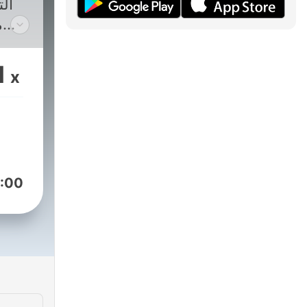
ال
م
هولم
حوا
1
x
معق
ف
ستأ
:00