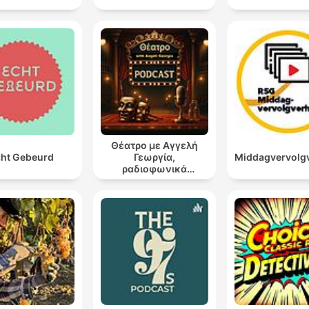
Θέατρο με Αγγελή
ht Gebeurd
Γεωργία,
Middagvervolg
ραδιοφωνικά
θεατρικά έργα