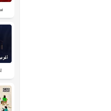
al
أغ