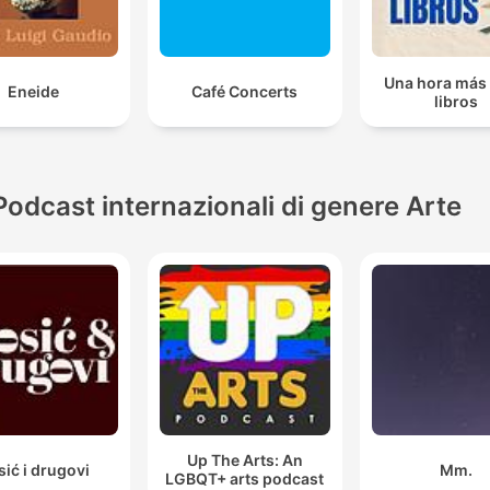
Una hora más 
Eneide
Café Concerts
libros
Podcast internazionali di genere Arte
Up The Arts: An
sić i drugovi
Mm.
LGBQT+ arts podcast