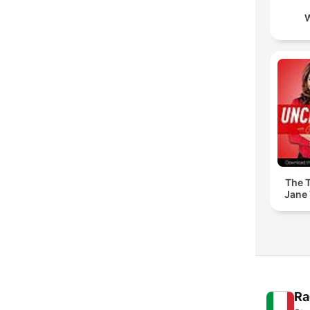
The T
Jane 
Ra