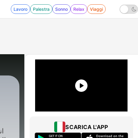
Lavoro
Palestra
Sonno
Relax
Viaggi
SCARICA L'APP
ان