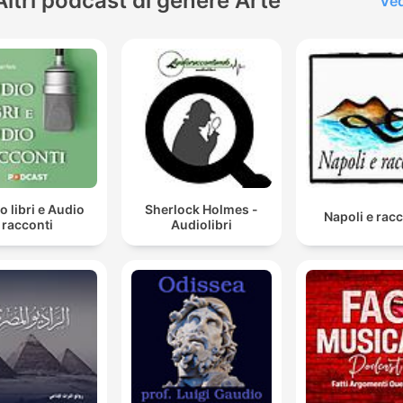
Altri podcast di genere Arte
Ved
o libri e Audio
Sherlock Holmes -
Napoli e racc
racconti
Audiolibri