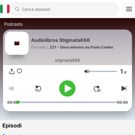
Podcasts
Audiolibros Stigmata666
Piscolab
|
221 - Once minutos de Paulo Coelho
stigmata666
1
x
Volume
00:00
00:00
Episodi