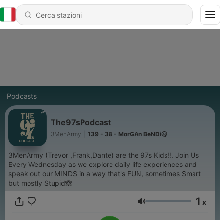
Podcasts
The97sPodcast
3MenArmy
|
139 - 38 - MorGAn BeNDi🤒
3MenArmy (Trevor ,Frank,Dante) are the 97s Kids‼️. Join Us
Every Wednesday as we explore daily life experiences and
speak out our MINDS in a way that's FUN, sometimes Smart
but mostly Stupid🙈
1
x
Volume