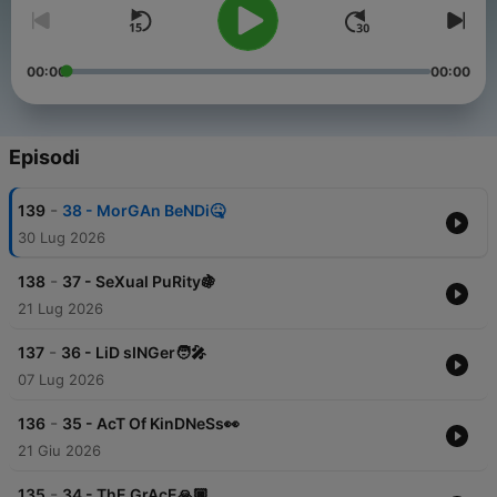
00:00
00:00
Episodi
-
139
38 - MorGAn BeNDi🤒
30 Lug 2026
-
138
37 - SeXual PuRity🍇
21 Lug 2026
-
137
36 - LiD sINGer🧑‍🎤
07 Lug 2026
-
136
35 - AcT Of KinDNeSs👀
21 Giu 2026
-
135
34 - ThE GrAcE🙏🏿