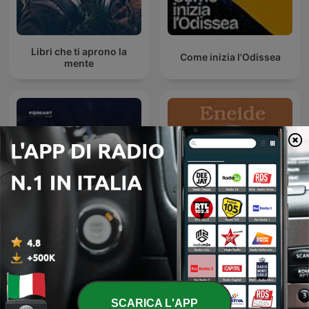
Libri che ti aprono la
Come inizia l'Odissea
mente
أغرب القضايا
Eneide
SCARICA L'APP