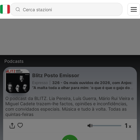
Podcasts
Blitz Posto Emissor
Expresso
|
326 - Os mais ouvidos de 2026, com Anjos:
“A malta toda a olhar para mim: ‘o que é que o gajo dos
Anjos está aqui a fazer?’ Quando dou por mim estou a
beber cerveja com toda a gente”
O
podcast da BLITZ. Lia Pereira, Luís Guerra, Mário Rui Vieira e
Miguel Cadete trazem-lhe factos, opiniões e inconfidências,
com convidados especiais. Música e tudo à volta. Todas as
quintas-feiras
1
x
Volume