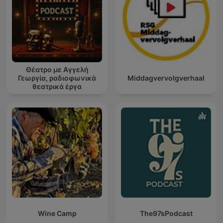
Θέατρο με Αγγελή
Γεωργία, ραδιοφωνικά
Middagvervolgverhaal
θεατρικά έργα
Wine Camp
The97sPodcast