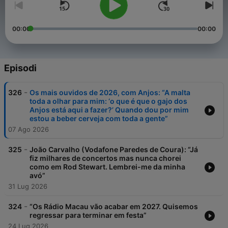
00:00
00:00
Episodi
-
326
Os mais ouvidos de 2026, com Anjos: “A malta
toda a olhar para mim: ‘o que é que o gajo dos
Anjos está aqui a fazer?’ Quando dou por mim
estou a beber cerveja com toda a gente”
07 Ago 2026
-
325
João Carvalho (Vodafone Paredes de Coura): “Já
fiz milhares de concertos mas nunca chorei
como em Rod Stewart. Lembrei-me da minha
avó”
31 Lug 2026
-
324
“Os Rádio Macau vão acabar em 2027. Quisemos
regressar para terminar em festa”
24 Lug 2026