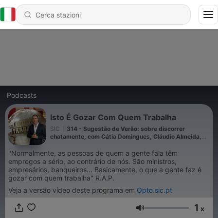
Podcasts
Isto É Gozar Com Quem Trabalha
SIC
|
314 - Sugestão de Verão: sobre discorrer
chatamente, com Cátia Domingues, Cláudio Almeida,
Guilherme Fonseca, Joana Marques, Manuel Cardoso,
Miguel Góis e José Diogo Quintela
"Normalmente, as pessoas de quem a gente fala têm
empregos a sério, ao contrário de nós. São ministros,
empresários, banqueiros... Basicamente, o que a gente faz é
gozar com quem trabalha" R.A.P.
Veja a versão vídeo deste programa em
Opto.sic.pt
1
x
Volume