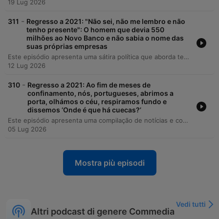
19 Lug 2026
-
311
Regresso a 2021: "Não sei, não me lembro e não
tenho presente": O homem que devia 550
milhões ao Novo Banco e não sabia o nome das
suas próprias empresas
Este episódio apresenta uma sátira política que aborda temas como a precariedade do serviço ferroviário, a gestão de fundações e sociedades offshore ligadas ao Novo Banco, e o elevado custo de um obelisco em Oeiras. O apresentador utiliza o humor para criticar a falta de transparência e a gestão de recursos públicos. A segunda parte do programa explora a crítica aos candidatos autárquicos do PSD, comparando-os a participantes de um reality show, e inclui uma entrevista com a secretária-geral da CGTP, Isabel Camarinha, sobre o papel dos sindicatos, o teletrabalho e as reivindicações laborais.
12 Lug 2026
-
310
Regresso a 2021: Ao fim de meses de
confinamento, nós, portugueses, abrimos a
porta, olhámos o céu, respiramos fundo e
dissemos ‘Onde é que há cuecas?’
Este episódio apresenta uma compilação de notícias e comentários satíricos sobre a atualidade portuguesa, abordando desde a reabertura de centros comerciais e críticas à gestão de fundos europeus até debates sobre a maçonaria e a política nacional. O programa transita do humor ácido para um momento de memória histórica, com uma entrevista emocionante a Álvaro Monteiro e Faustino Reis, sobreviventes da ditadura, que partilham as suas experiências de resistência e prisão durante o regime de Salazar.
05 Lug 2026
Mostra più episodi
Vedi tutti
Altri podcast di genere Commedia