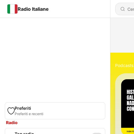
Radio Italiane
Podcasts
Preferiti
Preferiti e recenti
Radio
Top radio