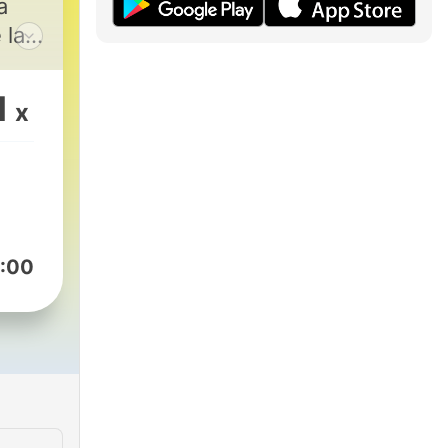
a
 la
1
x
:00