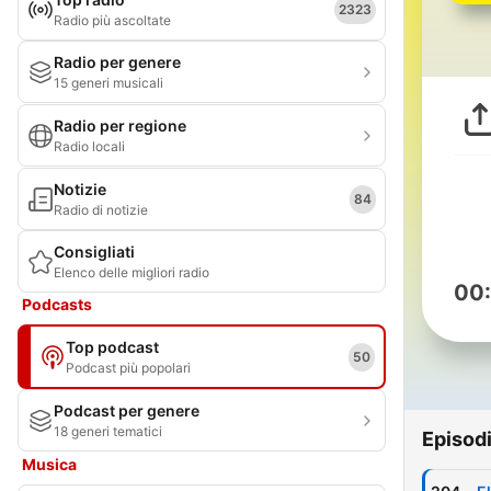
2323
Radio più ascoltate
Radio per genere
15 generi musicali
Radio per regione
Radio locali
Notizie
84
Radio di notizie
Consigliati
Elenco delle migliori radio
00
Podcasts
Top podcast
50
Podcast più popolari
Podcast per genere
18 generi tematici
Episod
Musica