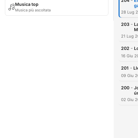
-
204
E
Musica top
g
Musica più ascoltata
28 Lug 
-
203
L
M
21 Lug 
-
202
L
16 Giu 2
-
201
Ll
09 Giu 
-
200
J
ú
02 Giu 