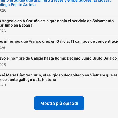
l niño prodigio que asombró a reyes y emperadores. El Mozart
allego Pepito Arriola
2026
a tragedia en A Coruña de la que nació el servicio de Salvamento
arítimo en España
2026
os infiernos que Franco creó en Galicia: 11 campos de concentrac
026
evó el nombre de Galicia hasta Roma: Décimo Junio Bruto Galaico
2026
osé María Díaz Sanjurjo, el religioso decapitado en Vietnam que es
nico santo gallego de la historia
2026
Mostra più episodi