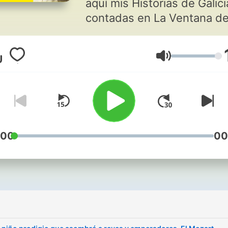
aquí mis Historias de Galici
contadas en La Ventana de
Cadena Ser
Volume
:00
00
i