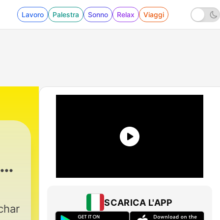
Lavoro
Palestra
Sonno
Relax
Viaggi
ie
o
SCARICA L'APP
char