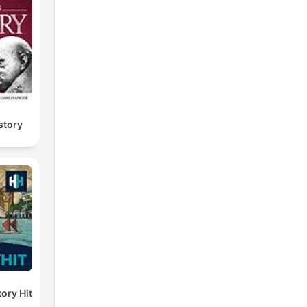
story
ory Hit