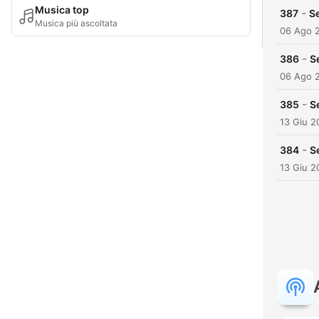
Musica top
-
387
Se
Musica più ascoltata
06 Ago 
-
386
S
06 Ago 
-
385
S
13 Giu 2
-
384
S
13 Giu 2