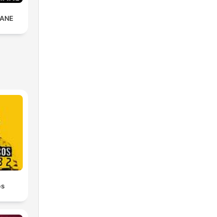
IANE
os