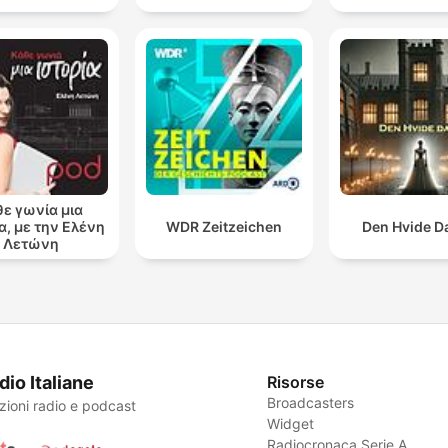
θε γωνία μια
α, με την Ελένη
WDR Zeitzeichen
Den Hvide 
Λετώνη
dio Italiane
Risorse
Broadcasters
zioni radio e podcast
Widget
Radiocronaca Serie A