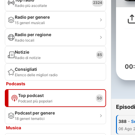
2324
Radio più ascoltate
Radio per genere
15 generi musicali
Radio per regione
Radio locali
Notizie
85
Radio di notizie
00
Consigliati
Elenco delle migliori radio
Podcasts
Top podcast
50
Podcast più popolari
Episod
Podcast per genere
18 generi tematici
-
388
S
Musica
06 Ago 