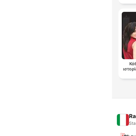
Κά
ιστορί
Ra
Sta