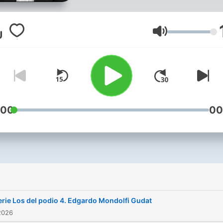
Volume
:00
00
i
erie Los del podio 4. Edgardo Mondolfi Gudat
2026