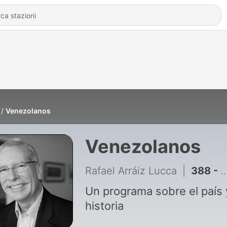
Venezolanos
Venezolanos
Rafael Arráiz Lucca
|
388 - Serie Los del podio 4. Edgardo Mondolfi Gudat
Un programa sobre el país 
historia