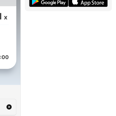
1
x
:00