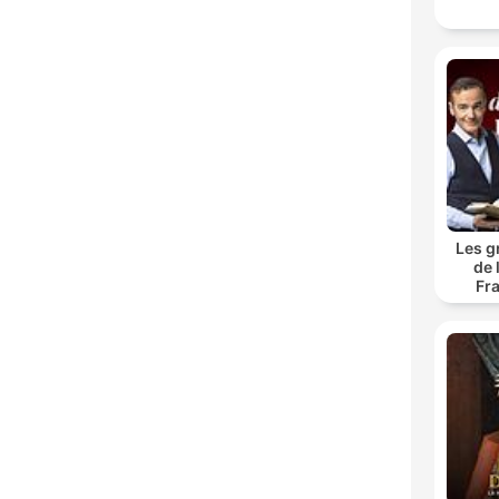
Les g
de 
Fr