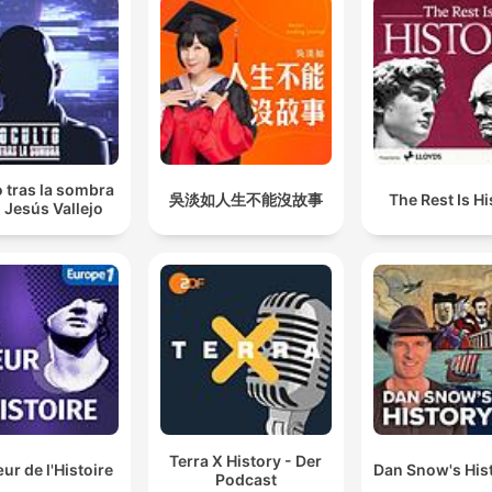
 tras la sombra
吳淡如人生不能沒故事
The Rest Is Hi
 Jesús Vallejo
Terra X History - Der
r de l'Histoire
Dan Snow's Hist
Podcast