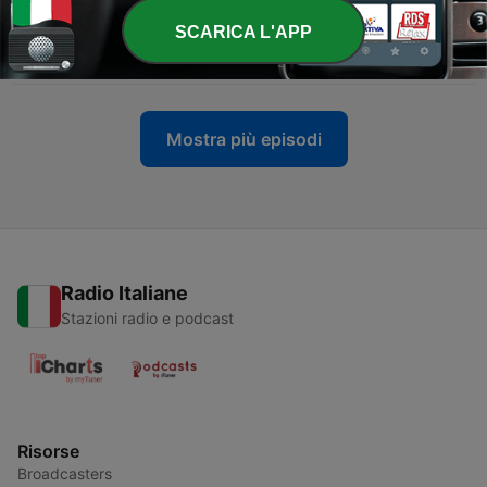
SCARICA L'APP
-
8
Benvenuto Cellini
09 Mar 2025
Mostra più episodi
Radio Italiane
Stazioni radio e podcast
Risorse
Broadcasters