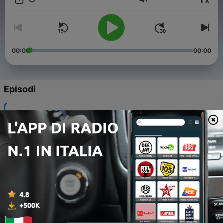
x
domenica del mese.
Volume
Musica: Jamie Rutherford - For Old Times
00:00
00:00
Episodi
-
12
I gioielli di coppia
13 Lug 2025
-
11
Il mistero della camera d'ambra
08 Giu 2025
-
10
La corona ferrea
11 Maggio 2025
-
9
Il trono del pavone
13 Apr 2025