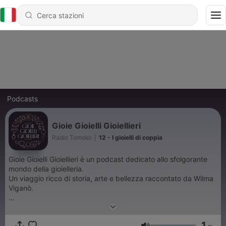
Podcasts
Gioie Gioielli Gioiellieri
Radio Tomoko
|
12 - I gioielli di coppia
Gioie Gioielli Gioiellieri è un podcast dedicato allo sfolgorante
mondo della gioielleria.
Un viaggio ricco di storia, arte e bellezza raccontato da Wilma
Viganò.
Da novembre 2023 il podcast è pubblicato ogni seconda
1