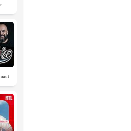
ir
dcast