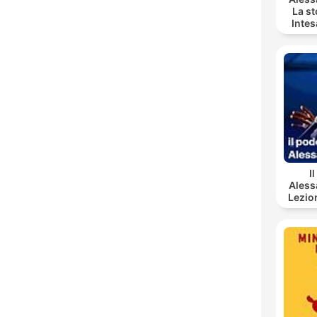
La st
Inte
I
Aless
Lezio