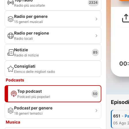
2324
Radio più ascoltate
Radio per genere
15 generi musicali
Radio per regione
Radio locali
Notizie
85
Radio di notizie
00
Consigliati
Elenco delle migliori radio
Podcasts
Top podcast
50
Podcast più popolari
Episod
Podcast per genere
18 generi tematici
-
651
Pa
Musica
05 Ago 