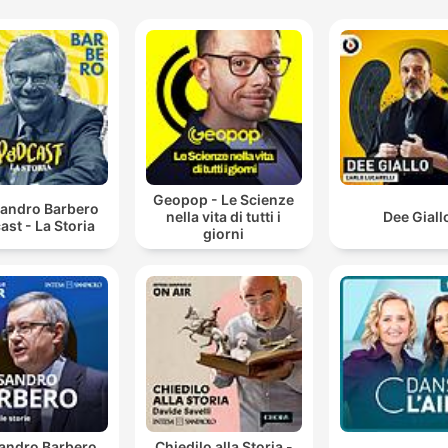
Geopop - Le Scienze
sandro Barbero
nella vita di tutti i
Dee Giall
ast - La Storia
giorni
andro Barbero.
Chiedilo alla Storia -