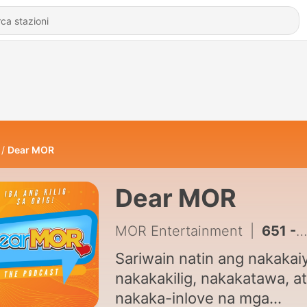
Dear MOR
Dear MOR
MOR Entertainment
|
651 - Pagkatapos Ng Drama: “Singsing” (The Amy Story)
Sariwain natin ang nakakai
nakakakilig, nakakatawa, at
nakaka-inlove na mga