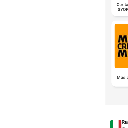
Cerit
SYOK
Músic
Ra