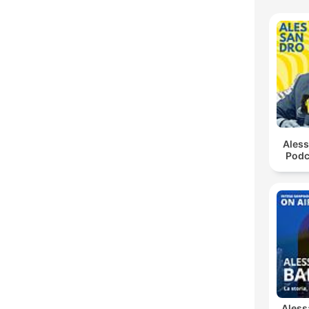
Ales
Podc
Aless