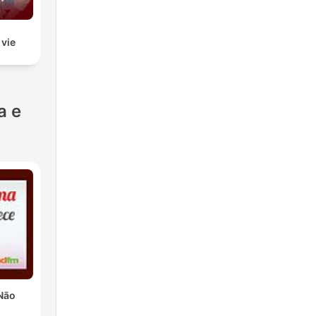
 vie
a e
Não