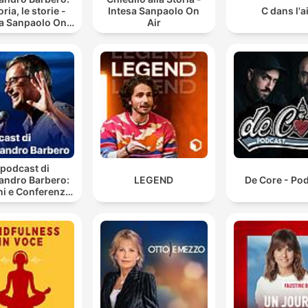
oria, le storie -
Intesa Sanpaolo On
C dans l'a
sa Sanpaolo On
Air
Air
l podcast di
andro Barbero:
LEGEND
De Core - Po
ni e Conferenze
di Storia