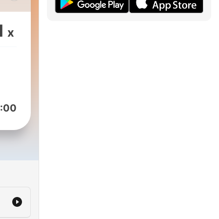
wi,
1
x
ento
:00