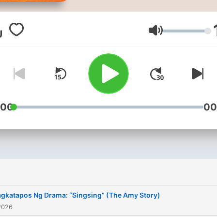
kwentong pagibig, pagkasa
at pagtatagumpay dito sa
#DearMOR. Linggo-linggo
Volume
tayong maantig sa mga kw
ng ating mga kaMORKada.
Ikaw? Anong kwento mo?
:00
00
i
gkatapos Ng Drama: “Singsing” (The Amy Story)
2026