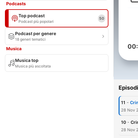
Podcasts
Top podcast
50
Podcast più popolari
Podcast per genere
18 generi tematici
00
Musica
Musica top
Musica più ascoltata
Episod
-
11
Crim
28 Nov 
-
10
Cri
28 Nov 