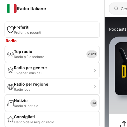
Radio Italiane
Preferiti
Podcasts
Preferiti e recenti
Radio
Top radio
2323
Radio più ascoltate
Radio per genere
15 generi musicali
Radio per regione
Radio locali
Notizie
84
Radio di notizie
Consigliati
Elenco delle migliori radio