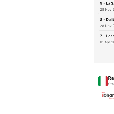
-
9
La S
28 Nov 
-
8
Deli
28 Nov 
-
7
L'as
01 Apr 
Ra
Sta