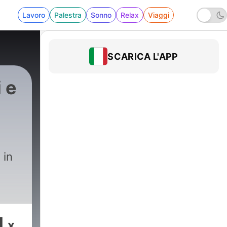
Lavoro
Palestra
Sonno
Relax
Viaggi
SCARICA L'APP
 e
 in
1
x