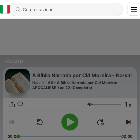
Podcasts
A Bíblia Narrada por Cid Moreira - Narval
Narval
|
66 - A Bíblia Narrada por Cid Moreira:
APOCALIPSE 1 ao 22 (Completo)
1
x
Volume
00:00
00:00