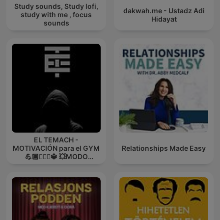
Study sounds, Study lofi,
dakwah.me - Ustadz Adi
study with me , focus
Hidayat
sounds
EL TEMACH -
MOTIVACIÓN para el GYM
Relationships Made Easy
💪🏼🏋🏻‍♀🔱 💥MODO
GUERRA💥