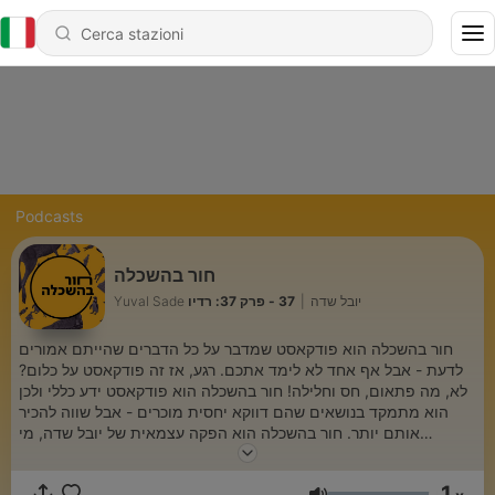
Podcasts
חור בהשכלה
37 - פרק 37: רדיו
|
Yuval Sade יובל שדה
חור בהשכלה הוא פודקאסט שמדבר על כל הדברים שהייתם אמורים
לדעת - אבל אף אחד לא לימד אתכם. רגע, אז זה פודקאסט על כלום?
לא, מה פתאום, חס וחלילה! חור בהשכלה הוא פודקאסט ידע כללי ולכן
הוא מתמקד בנושאים שהם דווקא יחסית מוכרים - אבל שווה להכיר
אותם יותר. חור בהשכלה הוא הפקה עצמאית של יובל שדה, מי
שמעוניין לתמוך בפודקאסט מוזמן לעשות את זה דרך הלינק הבא:
https://www.buymeacoffee.com/yuvalsade55 הנה לינק לדף
1