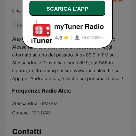
SCARICA L'APP
Una di Oggi - Una di Ieri
Pop / Top 40
Adult Contemporary
Alex fm 89.9 Una di Oggi, Una di Ieri è la Radio di
Alessandria che trasmette un successo di oggi
alternato ad uno del passato. Alex 89.9 in FM su
Alessandria e Provincia è sugli 89.9, sul DAB in
Liguria, in streaming sul sito www.radioalex.it e su
App per Android e Ios; è anche sui principali social !
Frequenze Radio Alex:
Alessandria:
89.9 FM
Genova:
12D DAB
Contatti